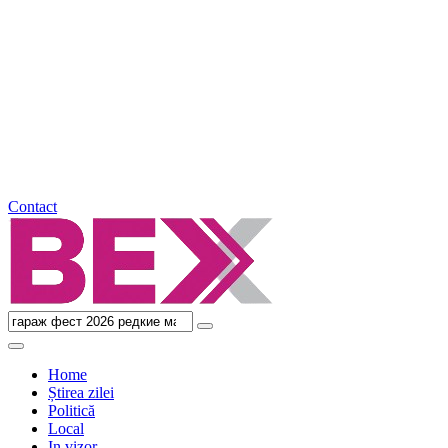
Contact
Home
Știrea zilei
Politică
Local
In vizor