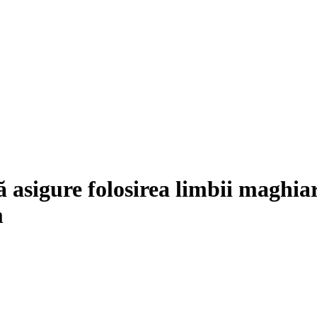
asigure folosirea limbii maghiare 
m