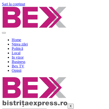
Sari la conținut
Home
Știrea zilei
Politică
Local
In vizor
Business
Bex TV
Opinii
X