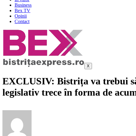
Business
Bex TV
Opinii
Contact
X
EXCLUSIV: Bistrița va trebui să 
legislativ trece în forma de acu