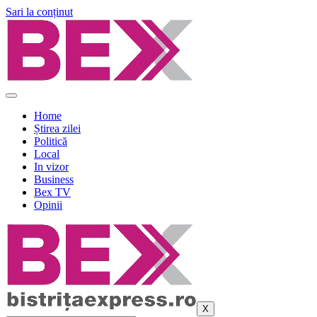
Sari la conținut
Home
Știrea zilei
Politică
Local
In vizor
Business
Bex TV
Opinii
X