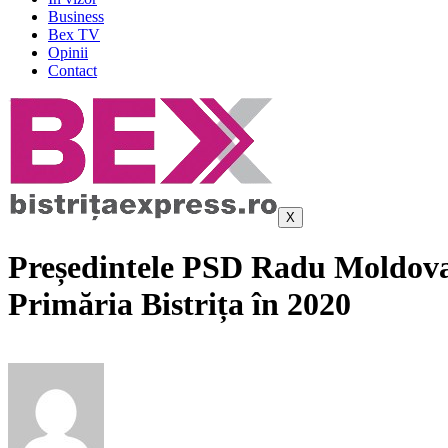
Business
Bex TV
Opinii
Contact
X
Președintele PSD Radu Moldovan
Primăria Bistrița în 2020