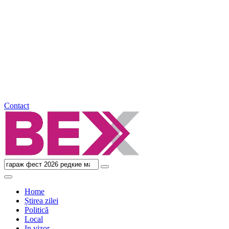
Contact
Home
Știrea zilei
Politică
Local
In vizor