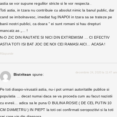
astia se vor supune regulilor stricte si le vor respecta .
Toti astia, in tzara nu contribuie cu absolut nimic la banul public, dar
cand se imbolnavesc, imediat fug INAPOI in tzara sa se trateze pe
banii nostri publici, ca doara ” ei sunt romani si hau drepturi
mancatz.as „… !
N-O ZIC DIN RAUTATE SI NICI DIN EXTREMISM … CI EFECTIV
ASTIA TOTI ISI BAT JOC DE NOI CEI RAMASI AICI… ACASA !
Răspunde
decembrie 24, 2020 la 11:47 am
Bistritean
spune:
Pe toti diaspo-virusatii astia, nu-i pot urmari autoritatile publice si
populatia … decat numai daca se va proceda cum au facut nazistii
cu evreii… adica sa le puna O BULINA ROSIE ( DE CEL PUTIN 10
CM DIAMETRU ) IN PIEPT la toti cei confirmati seropozitivi si la toti
cei care vin din diaspora…