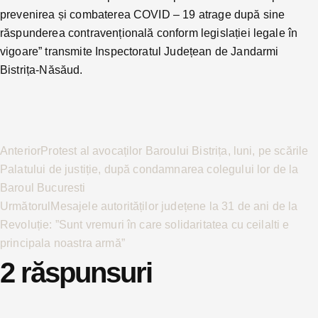
prevenirea și combaterea COVID – 19 atrage după sine
răspunderea contravențională conform legislației legale în
vigoare” transmite Inspectoratul Județean de Jandarmi
Bistrița-Năsăud.
Anterior
Protest al avocaților Baroului Bistrița, luni, pe scările
Palatului de justiție, după condamnarea colegului lor de la
Baroul Bucuresti
Următorul
Mesajele autorităților județene la 31 de ani de la
Revoluție: ”Sunt vremuri în care solidaritatea cu ceilalti e
principala noastra armă”
2 răspunsuri