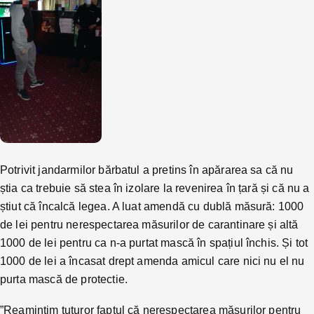
Potrivit jandarmilor bărbatul a pretins în apărarea sa că nu
știa ca trebuie să stea în izolare la revenirea în țară și că nu a
știut că încalcă legea. A luat amendă cu dublă măsură: 1000
de lei pentru nerespectarea măsurilor de carantinare și altă
1000 de lei pentru ca n-a purtat mască în spațiul închis. Și tot
1000 de lei a încasat drept amenda amicul care nici nu el nu
purta mască de protectie.
”Reamintim tuturor faptul că nerespectarea măsurilor pentru