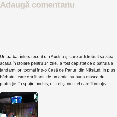
Adaugă comentariu
Un bărbat întors recent din Austria și care ar fi trebuit să stea
acasă în izolare pentru 14 zile, a fost depistat de o patrulă a
jandarmilor tocmai într-o Casă de Pariuri din Năsăud. În plus
bărbatul, care era însoțit de un amic, nu purta masca de
protecție în spațiul închis, nici el și nici cel care îl însoțea.