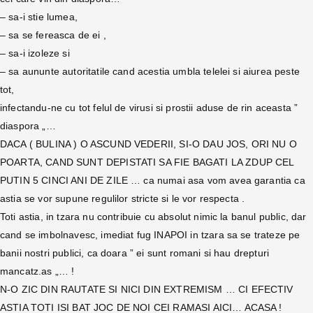
– sa-i stie lumea,
– sa se fereasca de ei ,
– sa-i izoleze si
– sa aununte autoritatile cand acestia umbla telelei si aiurea peste
tot,
infectandu-ne cu tot felul de virusi si prostii aduse de rin aceasta ”
diaspora „…
DACA ( BULINA ) O ASCUND VEDERII, SI-O DAU JOS, ORI NU O
POARTA, CAND SUNT DEPISTATI SA FIE BAGATI LA ZDUP CEL
PUTIN 5 CINCI ANI DE ZILE … ca numai asa vom avea garantia ca
astia se vor supune regulilor stricte si le vor respecta .
Toti astia, in tzara nu contribuie cu absolut nimic la banul public, dar
cand se imbolnavesc, imediat fug INAPOI in tzara sa se trateze pe
banii nostri publici, ca doara ” ei sunt romani si hau drepturi
mancatz.as „… !
N-O ZIC DIN RAUTATE SI NICI DIN EXTREMISM … CI EFECTIV
ASTIA TOTI ISI BAT JOC DE NOI CEI RAMASI AICI… ACASA !