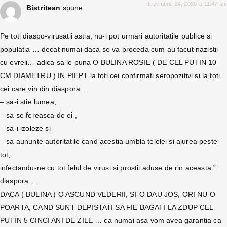
decembrie 24, 2020 la 11:47 am
Bistritean
spune:
Pe toti diaspo-virusatii astia, nu-i pot urmari autoritatile publice si
populatia … decat numai daca se va proceda cum au facut nazistii
cu evreii… adica sa le puna O BULINA ROSIE ( DE CEL PUTIN 10
CM DIAMETRU ) IN PIEPT la toti cei confirmati seropozitivi si la toti
cei care vin din diaspora…
– sa-i stie lumea,
– sa se fereasca de ei ,
– sa-i izoleze si
– sa aununte autoritatile cand acestia umbla telelei si aiurea peste
tot,
infectandu-ne cu tot felul de virusi si prostii aduse de rin aceasta ”
diaspora „…
DACA ( BULINA ) O ASCUND VEDERII, SI-O DAU JOS, ORI NU O
POARTA, CAND SUNT DEPISTATI SA FIE BAGATI LA ZDUP CEL
PUTIN 5 CINCI ANI DE ZILE … ca numai asa vom avea garantia ca