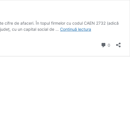
te cifre de afaceri. În topul firmelor cu codul CAEN 2732 (adică
Șase
 județ, cu un capital social de …
Continuă lectura
companii
din
comentarii
0
Bistrița
sunt
în
Top
20
al
producătorilor
de
cablu
din
România