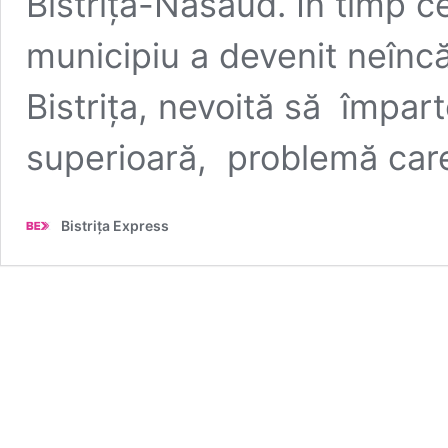
Bistrița-Năsăud. În timp ce
municipiu a devenit neînc
Bistrița, nevoită să împart
superioară, problemă car
Bistrița Express