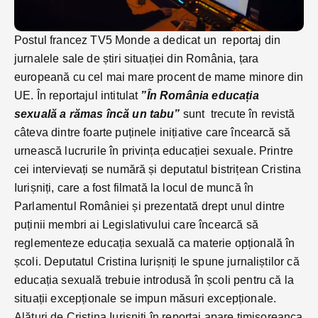
Postul francez TV5 Monde a dedicat un reportaj din
jurnalele sale de știri situației din România, țara
europeană cu cel mai mare procent de mame minore din
UE. În reportajul intitulat
”În România educația
sexuală a rămas încă un tabu”
sunt trecute în revistă
câteva dintre foarte puținele inițiative care încearcă să
urnească lucrurile în privința educației sexuale. Printre
cei intervievați se numără și deputatul bistrițean Cristina
Iurișniți, care a fost filmată la locul de muncă în
Parlamentul României și prezentată drept unul dintre
puținii membri ai Legislativului care încearcă să
reglementeze educația sexuală ca materie opțională în
școli. Deputatul Cristina Iurișniți le spune jurnaliștilor că
educația sexuală trebuie introdusă în școli pentru că la
situații excepționale se impun măsuri excepționale.
Alături de Cristina Iurișniți în reportaj apare timișoreanca