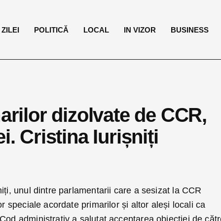
ZILEI
POLITICĂ
LOCAL
IN VIZOR
BUSINESS
marilor dizolvate de CCR,
. Cristina Iurișniți
iți, unul dintre parlamentarii care a sesizat la CCR
r speciale acordate primarilor și altor aleși locali ca
Cod administrativ a salutat acceptarea obiecției de căt