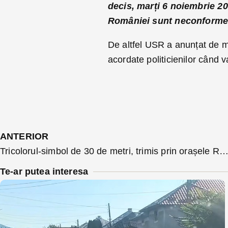
decis, marți 6 noiembrie 20
României sunt neconforme
De altfel USR a anunțat de mu
acordate politicienilor când 
ANTERIOR
Tricolorul-simbol de 30 de metri, trimis prin orașele României de tinerii liberali a fluturat peste Biserica Evan
Te-ar putea interesa