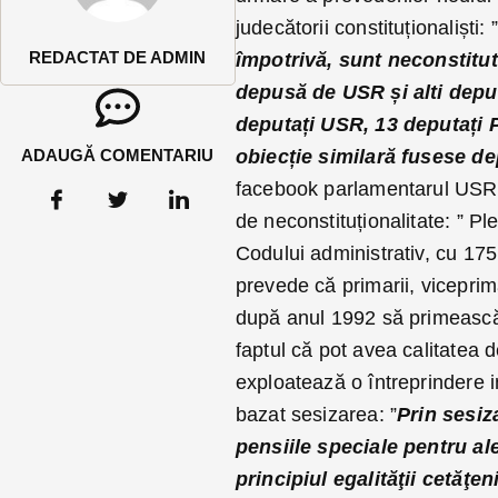
judecătorii constituționaliști: 
REDACTAT DE ADMIN
împotrivă, sunt neconstitut
depusă de USR și alti depu
deputați USR, 13 deputați P
ADAUGĂ COMENTARIU
obiecție similară fusese d
facebook parlamentarul USR. 
de neconstituționalitate: ” Pl
Codului administrativ, cu 175 
prevede că primarii, viceprimar
după anul 1992 să primească 
faptul că pot avea calitatea 
exploatează o întreprindere i
bazat sesizarea: ”
Prin sesiz
pensiile speciale pentru al
principiul egalităţii cetăţen