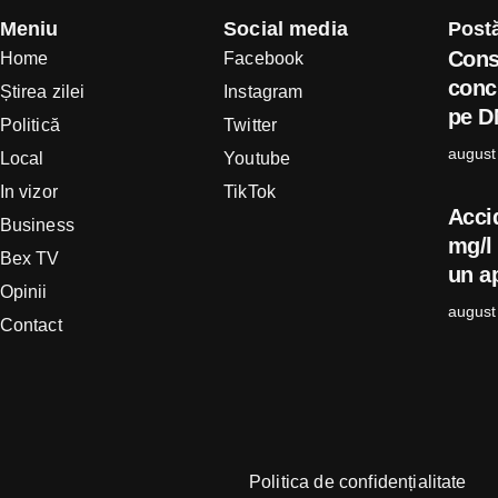
Meniu
Social media
Postă
Cons
Home
Facebook
concl
Știrea zilei
Instagram
pe D
Politică
Twitter
august
Local
Youtube
In vizor
TikTok
Acci
Business
mg/l 
Bex TV
un ap
Opinii
august
Contact
Politica de confidențialitate