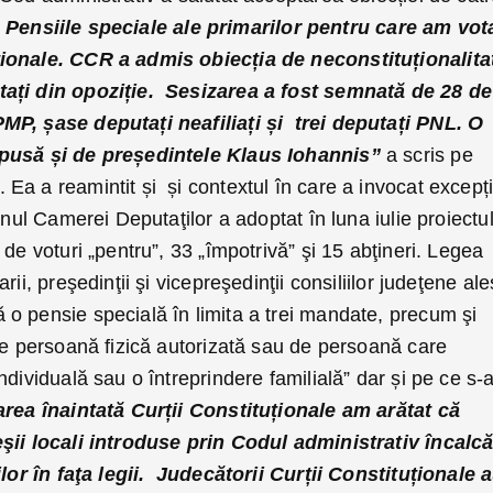
”
Pensiile speciale ale primarilor pentru care am vot
ionale. CCR a admis obiecția de neconstituționalita
tați din opoziție. Sesizarea a fost semnată de 28 de
MP, șase deputați neafiliați și trei deputați PNL. O
epusă și de președintele Klaus Iohannis”
a scris pe
Ea a reamintit și și contextul în care a invocat excepț
enul Camerei Deputaţilor a adoptat în luna iulie proiectu
de voturi „pentru”, 33 „împotrivă” şi 15 abţineri. Legea
ii, preşedinţii şi vicepreşedinţii consiliilor judeţene ale
o pensie specială în limita a trei mandate, precum şi
de persoană fizică autorizată sau de persoană care
ndividuală sau o întreprindere familială” dar și pe ce s-
area înaintată Curții Constituționale am arătat că
eşii locali introduse prin Codul administrativ încalc
ilor în faţa legii. Judecătorii Curții Constituționale 