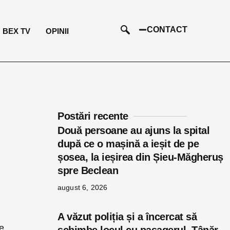
CONTACT
BEX TV
OPINII
Postări recente
Două persoane au ajuns la spital
după ce o mașină a ieșit de pe
șosea, la ieșirea din Șieu-Măgheruș
spre Beclean
august 6, 2026
A văzut poliția și a încercat să
re