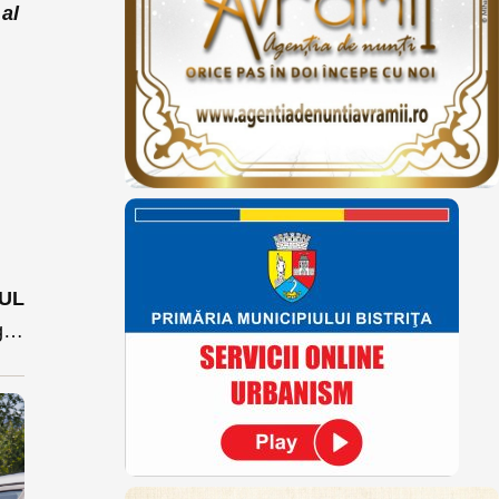
 al
UL
Donație salvatoare: un aparat de ventilație de ultimă generație adus la Bistrița de ”Salvați Copiii” folosit deja pentru un micuț de 900 grame