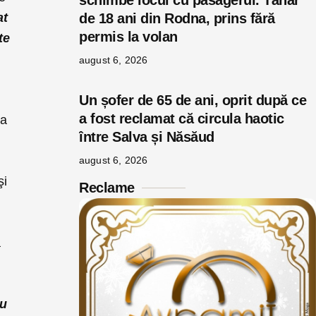
schimbe locul cu pasagerul. Tânăr
at
de 18 ani din Rodna, prins fără
permis la volan
te
august 6, 2026
Un șofer de 65 de ani, oprit după ce
a fost reclamat că circula haotic
ia
între Salva și Năsăud
l
august 6, 2026
şi
Reclame
a
ă
au