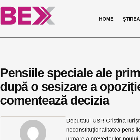
HOME
ȘTIREA 
Pensiile speciale ale pri
după o sesizare a opoziției
comentează decizia
Deputatul USR Cristina Iurișn
neconstituționalitatea pensiilo
urmare a prevederilor noului 