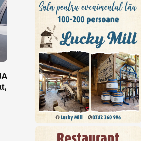
UA
t,