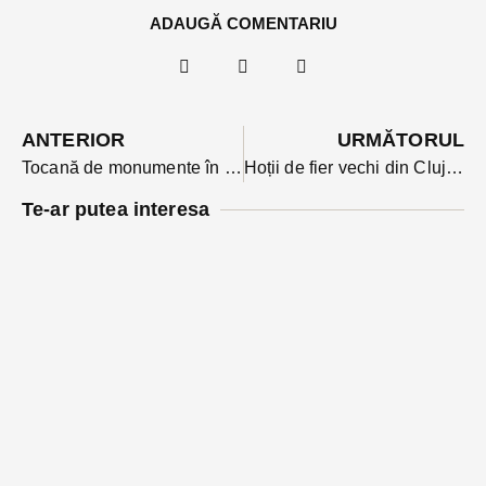
ADAUGĂ COMENTARIU
ANTERIOR
URMĂTORUL
Tocană de monumente în faţa Palatului Administrativ din Bistriţa de la 1 Decembrie
Hoții de fier vechi din Cluj, săltați de mascații bistrițeni, au ajuns în arest
Te-ar putea interesa