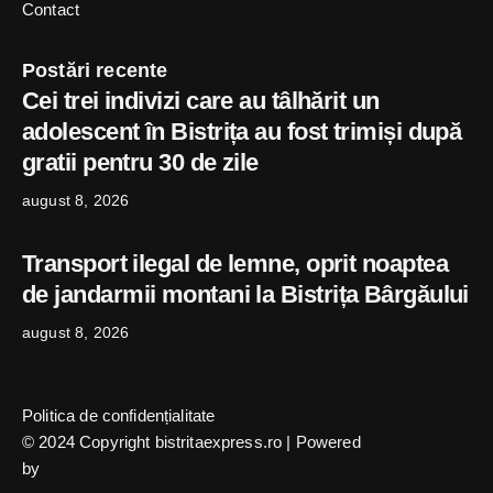
Contact
Postări recente
Cei trei indivizi care au tâlhărit un
adolescent în Bistrița au fost trimiși după
gratii pentru 30 de zile
august 8, 2026
Transport ilegal de lemne, oprit noaptea
de jandarmii montani la Bistrița Bârgăului
august 8, 2026
Politica de confidențialitate
© 2024 Copyright bistritaexpress.ro | Powered
by