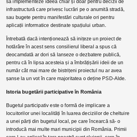
să implementeze ideea chiar și doar pentru decizii de
infrastructură care privesc lucrări pe o anumită stradă,
sau bugete pentru manifestări culturale ori pentru
aplicații informatice destinate spațiului urban.
Întrebată dacă intenționează să inițeze un proiect de
hotărâre în acest sens consilierul liberal a spus că
deocamdată ar dori să lanseze o dezbatere publică,
pentru că în lipsa acesteia și a îmbrățișării ideii de un
număr cât mai mare de bistrițeni proiectul nu ar avea
șanse la un vot în care majoritatea o deține PSD-Alde.
Istoria bugetării participative în România
Bugetul participativ este o formă de implicare a
locuitorilor unei localități în luarea deciziilor de cheltuire
a unei părți din bugetul local, pe care încearcă să- o
introducă mai multe mari municipii din România. Primii