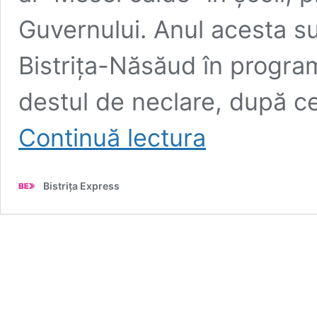
Guvernului. Anul acesta su
Bistrița-Năsăud în program,
destul de neclare, după ce
EXCLUSIV
Continuă lectura
Programul
”Masa
Caldă”
Bistrița Express
a
demarat
în
școlile
din
județ
cu
mai
multe