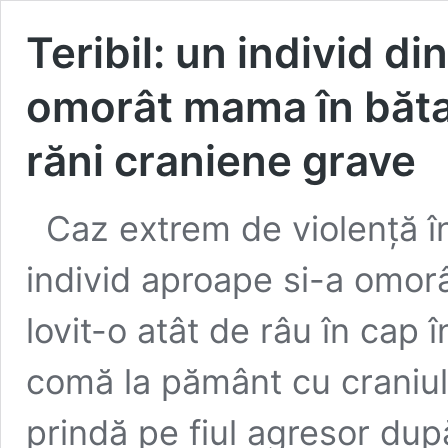
Teribil: un individ d
omorât mama în bătai
răni craniene grave
Caz extrem de violență î
individ aproape si-a omor
lovit-o atât de râu în cap 
comă la pământ cu craniul d
prindă pe fiul agresor dup