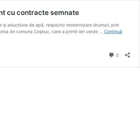
ent cu contracte semnate
re și aducțiune de apă, respectiv modernizare drumuri, prin
 vorba de comuna Coșbuc, care a primit ieri verde …
Continuă
comentarii
0