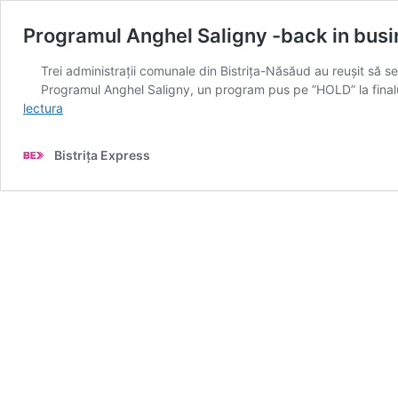
Programul Anghel Saligny -back in busin
Trei administrații comunale din Bistrița-Năsăud au reușit să s
Programul Anghel Saligny, un program pus pe ”HOLD” la finalu
Programul
lectura
Anghel
Saligny
Bistrița Express
-
back
in
business:
trei
comune
bistrițene
s-
au
ales
recent
cu
contracte