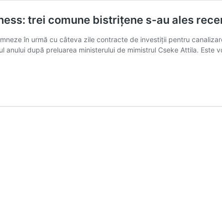
ess: trei comune bistrițene s-au ales rec
emneze în urmă cu câteva zile contracte de investiții pentru canaliza
l anului după preluarea ministerului de mimistrul Cseke Attila. Este