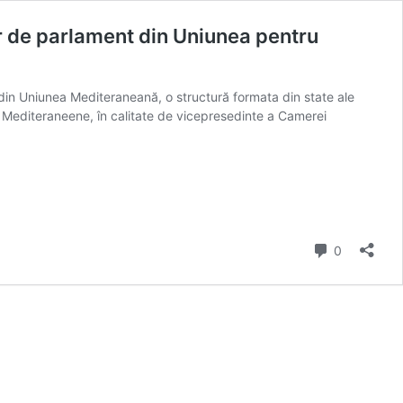
lor de parlament din Uniunea pentru
e din Uniunea Mediteraneană, o structură formata din state ale
ei Mediteraneene, în calitate de vicepresedinte a Camerei
comentarii
0