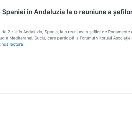
e Spaniei în Andaluzia la o reuniune a șefi
 de 2 zile în Andaluzia, Spania, la o reuniune a șefilor de Parlament
ud a Mediteranei. Suciu, care participă la Forumul viitorului Asociați
Daniel
inuă lectura
Suciu,
fotografii
alături
de
Regele
Spaniei
în
Andaluzia
la
o
reuniune
a
șefilor
de