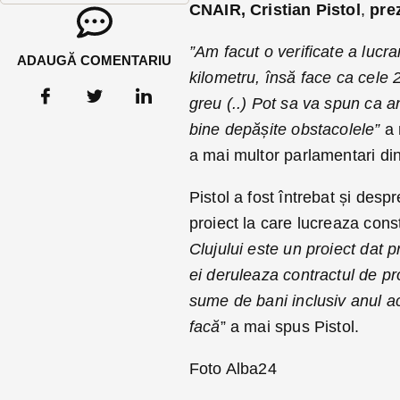
CNAIR, Cristian Pistol
,
pre
”Am facut o verificate a lucrar
ADAUGĂ COMENTARIU
kilometru, însă face ca cele 2
greu (..) Pot sa va spun ca a
bine depășite obstacolele”
a 
a mai multor parlamentari din 
Pistol a fost întrebat și despr
proiect la care lucreaza cons
Clujului este un proiect dat 
ei deruleaza contractul de pr
sume de bani inclusiv anul a
facă
” a mai spus Pistol.
Foto Alba24