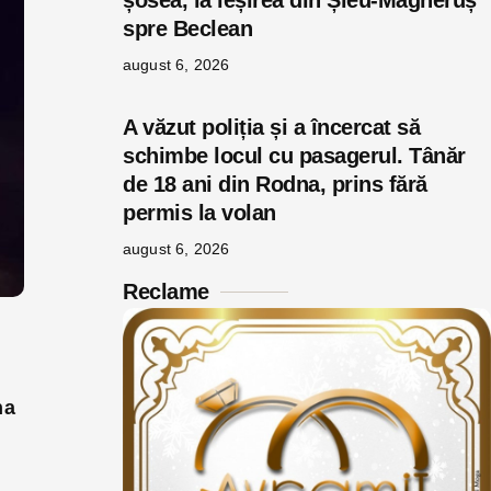
șosea, la ieșirea din Șieu-Măgheruș
spre Beclean
august 6, 2026
A văzut poliția și a încercat să
schimbe locul cu pasagerul. Tânăr
de 18 ani din Rodna, prins fără
permis la volan
august 6, 2026
Reclame
na