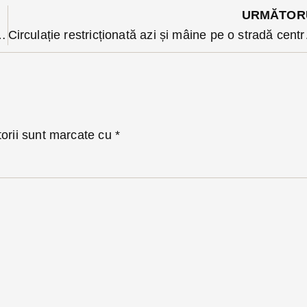
URMĂTOR
 trimis în arest 30 de zile. Risca însă o pedeapsa lungă
Circulație restricțion
torii sunt marcate cu
*