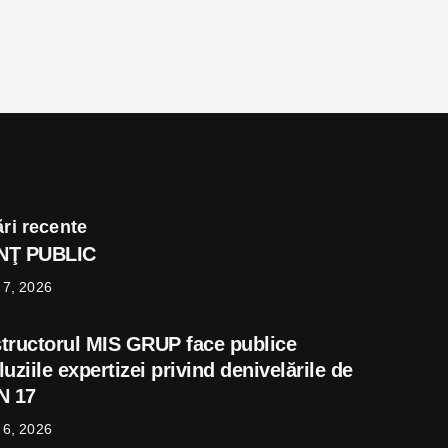
ri recente
UNŢ PUBLIC
 7, 2026
tructorul MIS GRUP face publice
uziile expertizei privind denivelările de
N 17
 6, 2026