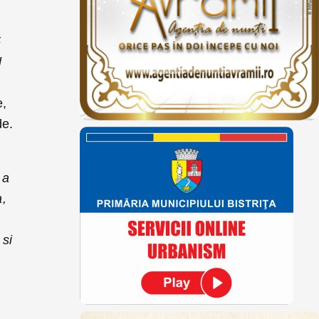
5
l
e,
de.
 a
a,
 si