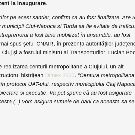
zent la inaugurare
.
ilor pe acest santier, confirm ca au fost finalizate. Are 
 municipii Cluj-Napoca si Turda sa fie evitate de traficu
ntreprenorul a fost bine mobilizat în ansamblu, au fost
mai spus șeful CNAIR, în prezența autorităților județen
Cluj și a fostului ministru al Transporturilor, Lucian Bo
e realizarea centurii metropolitane a Clujului, un alt
tructorul bistrițean
Dimex 2000
.
”Centura metropolitana
prin protocol UAT-ului, respectiv municipiului Cluj Napoc
oiectare si execuție. Va pot spune că au fost asigurate
cesta.(..) Vom asigura sumele de bani ca aceasta sa se