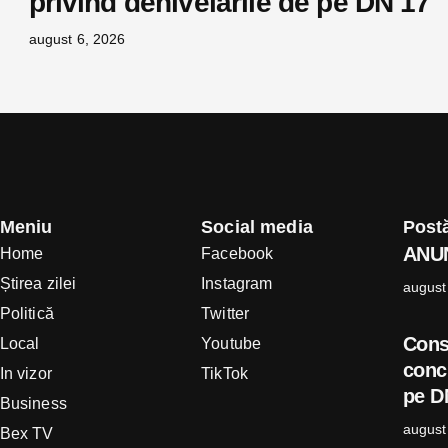
privind denivelările de pe DN 17
august 6, 2026
Meniu
Social media
Postă
AN
Home
Facebook
Știrea zilei
Instagram
august
Politică
Twitter
Cons
Local
Youtube
concl
In vizor
TikTok
pe D
Business
august
Bex TV