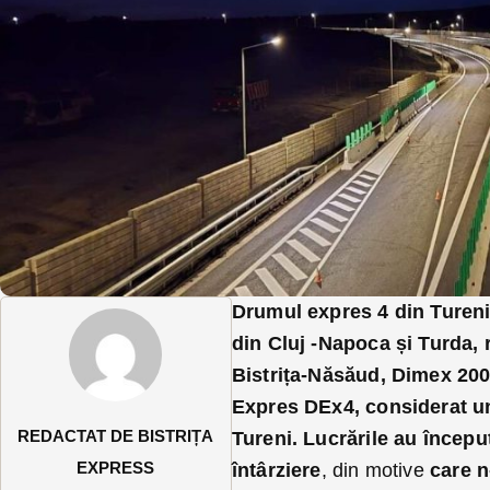
Drumul expres 4 din Tureni,
din Cluj -Napoca și Turda,
Bistrița-Năsăud, Dimex 2000
Expres DEx4, considerat un
REDACTAT DE BISTRIȚA
Tureni. Lucrările au început
EXPRESS
întârziere
, din motive
care n-