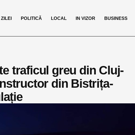
ZILEI
POLITICĂ
LOCAL
IN VIZOR
BUSINESS
 traficul greu din Cluj-
structor din Bistrița-
lație