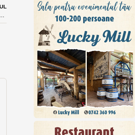
UL
ată azi și mâine pe o stradă centrală din Bistrița. Se circulă greu și pe Bulevardul Republicii.