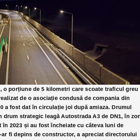
 o porțiune de 5 kilometri care scoate traficul greu
 realizat de o asociație condusă de compania din
 a fost dat în circulație joi după amiaza. Drumul
 drum strategic leagă Autostrada A3 de DN1, în zo
 în 2023 și au fost încheiate cu câteva luni de
ar fi depins de constructor, a apreciat directorului