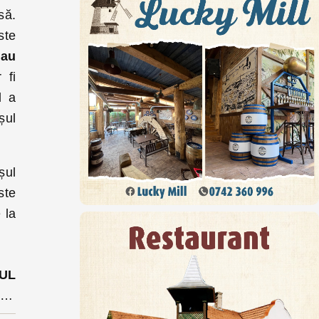
să.
ste
 au
 fi
l a
șul
șul
ste
 la
UL
REVIZIBIL: Cioloș anunță atacarea ordonanței garnisită cu majorări la CCR