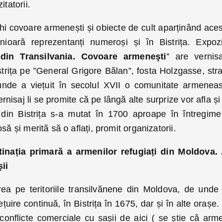
tatorii.
hi covoare armenești și obiecte de cult aparținând aces
ioară reprezentanți numeroși și în Bistrița. Expozi
 din Transilvania. Covoare armene
ş
ti
” are vernisa
strița pe ”General Grigore Bălan”, fosta Holzgasse, str
unde a viețuit în secolul XVII o comunitate armenea
ernisaj li se promite că pe lângă alte surprize vor afla și
in Bistrița s-a mutat în 1700 aproape în întregime
să și merită să o aflați, promit organizatorii.
stinația primară a armenilor refugiați din Moldova.
șii
irea pe teritoriile transilvănene din Moldova, de unde
uire continuă, în Bistrița în 1675, dar și în alte orașe.
conflicte comerciale cu sașii de aici ( se știe că arme