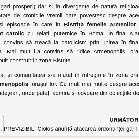
ari prosperi) dar și în divergențe de natură religioa
atate de cronicile vremii care povestesc despre ace
 și episoade în care
în Bistrița femeile armenilor
t catolic
cu relații puternice în Roma. În final s-ar
a convins să treacă la catolicism prin unirea în fina
a. Mai mult i-a convins să ridice Armenopolis, ora
ebuit construit în zona Bistriței.
dat și comunitatea s-a mutat în întregime în zona ora
menopolis
, orașul lor. Cu mult mai multe despre ace
Județean, unde puteți admira și covoare din colecțiile de
.
URMĂTOR
cte după popasul la Curtea de Apel
P