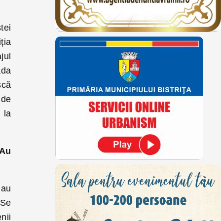
tei
ția
jul
ada
scă
 de
 la
 Au
 au
 Se
nii