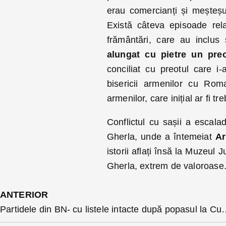
erau comercianți și meșteșug
Există câteva episoade rel
frământări, care au inclus
alungat cu pietre un preo
conciliat cu preotul care i-
bisericii armenilor cu Rom
armenilor, care inițial ar fi tr
Conflictul cu sașii a escala
Gherla, unde a întemeiat
Ar
istorii aflați însă la Muzeul 
Gherla, extrem de valoroase
ANTERIOR
Partidele din BN- cu listele inta