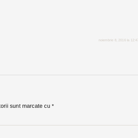
noiembrie 8, 2016 la 12:
torii sunt marcate cu
*