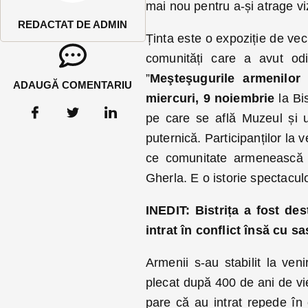
mai nou pentru a-și atrage vizi
REDACTAT DE ADMIN
Ținta este o expoziție de vec
comunități care a avut odin
”
Me
ş
te
ş
ugurile armenilor
ADAUGĂ COMENTARIU
miercuri, 9 noiembrie
la Bi
pe care se află Muzeul și 
puternică. Participanților la v
ce comunitate armenească d
Gherla. E o istorie spectaculo
INEDIT: Bistrița a fost de
intrat în conflict însă cu sa
Armenii s-au stabilit la ven
plecat după 400 de ani de vieț
pare că au intrat repede în 