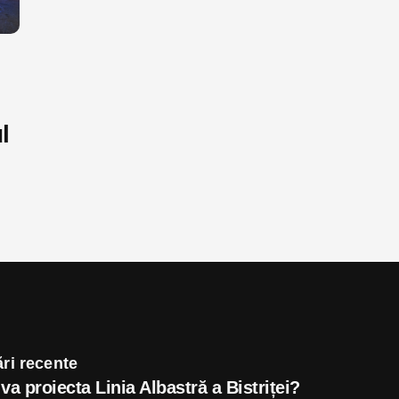
l
ri recente
va proiecta Linia Albastră a Bistriței?