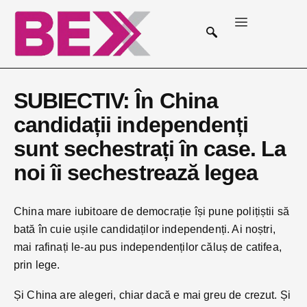
SUBIECTIV: În China
candidații independenți
sunt sechestrați în case. La
noi îi sechestrează legea
China mare iubitoare de democrație își pune polițiștii să
bată în cuie ușile candidaților independenți. Ai noștri,
mai rafinați le-au pus independenților căluș de catifea,
prin lege.
Și China are alegeri, chiar dacă e mai greu de crezut. Și