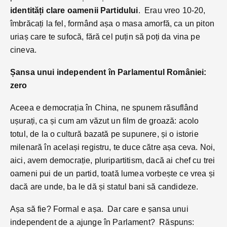
identități clare oamenii Partidului
. Erau vreo 10-20,
îmbrăcați la fel, formând așa o masa amorfă, ca un piton
uriaș care te sufocă, fără cel puțin să poți da vina pe
cineva.
Șansa unui independent în Parlamentul României:
zero
Aceea e democrația în China, ne spunem răsuflând
ușurați, ca și cum am văzut un film de groază: acolo
totul, de la o cultură bazată pe supunere, și o istorie
milenară în același registru, te duce către așa ceva. Noi,
aici, avem democrație, pluripartitism, dacă ai chef cu trei
oameni pui de un partid, toată lumea vorbește ce vrea și
dacă are unde, ba le dă și statul bani să candideze.
Așa să fie? Formal e așa. Dar care e șansa unui
independent de a ajunge în Parlament? Răspuns: