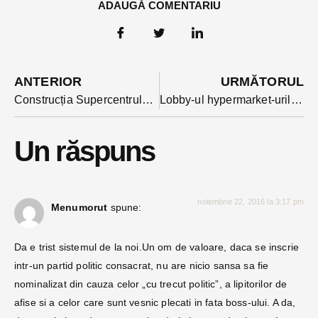
ADAUGĂ COMENTARIU
ANTERIOR
URMĂTORUL
Construcția Supercentrului intermodal ar da peste cap, pe termen lung, un sfert din Bistrița
Lobby-ul hypermarket-urilor nu are granițe: o încasăm de la UE pentru legea cu 51% produse românești. Inițiatorii spun că nu putem renunța așa ușor
Un răspuns
noiembrie 22, 2016 la 3:17 pm
Menumorut
spune:
Da e trist sistemul de la noi.Un om de valoare, daca se inscrie
intr-un partid politic consacrat, nu are nicio sansa sa fie
nominalizat din cauza celor „cu trecut politic”, a lipitorilor de
afise si a celor care sunt vesnic plecati in fata boss-ului. A da,