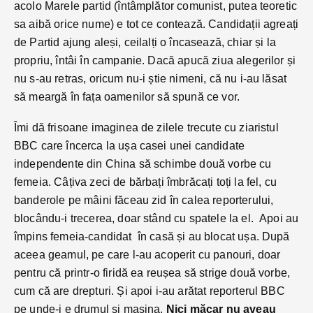
acolo Marele partid (întâmplător comunist, putea teoretic
sa aibă orice nume) e tot ce contează. Candidații agreați
de Partid ajung aleși, ceilalți o încasează, chiar și la
propriu, întâi în campanie. Dacă apucă ziua alegerilor și
nu s-au retras, oricum nu-i știe nimeni, că nu i-au lăsat
să meargă în fața oamenilor să spună ce vor.
Îmi dă frisoane imaginea de zilele trecute cu ziaristul
BBC care încerca la ușa casei unei candidate
independente din China să schimbe două vorbe cu
femeia. Câțiva zeci de bărbați îmbrăcați toți la fel, cu
banderole pe mâini făceau zid în calea reporterului,
blocându-i trecerea, doar stând cu spatele la el. Apoi au
împins femeia-candidat în casă și au blocat ușa. După
aceea geamul, pe care l-au acoperit cu panouri, doar
pentru că printr-o firidă ea reușea să strige două vorbe,
cum că are drepturi. Și apoi i-au arătat reporterul BBC
pe unde-i e drumul și mașina.
Nici măcar nu aveau