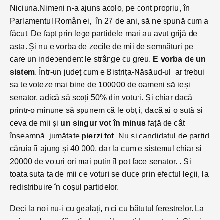
Niciuna.Nimeni n-a ajuns acolo, pe cont propriu, în
Parlamentul României, în 27 de ani, să ne spună cum a
făcut. De fapt prin lege partidele mari au avut grijă de
asta. Și nu e vorba de zecile de mii de semnături pe
care un independent le strânge cu greu.
E vorba de un
sistem
. Într-un județ cum e Bistrița-Năsăud-ul ar trebui
sa te voteze mai bine de 100000 de oameni să ieși
senator, adică să scoți 50% din voturi. Și chiar dacă
printr-o minune să spunem că le obții, dacă ai o sută si
ceva de mii și
un singur vot în minus
față de cât
înseamnă jumătate
pierzi tot
. Nu si candidatul de partid
căruia îi ajung și 40 000, dar la cum e sistemul chiar si
20000 de voturi ori mai puțin îl pot face senator. . Și
toata suta ta de mii de voturi se duce prin efectul legii, la
redistribuire în coșul partidelor.
Deci la noi nu-i cu gealați, nici cu bătutul ferestrelor. La