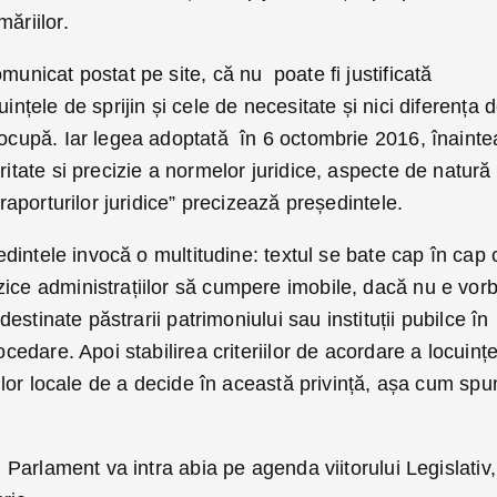
ăriilor.
municat postat pe site, că nu poate fi justificată
uințele de sprijin și cele de necesitate și nici diferența 
 ocupă. Iar legea adoptată în 6 octombrie 2016, înainte
ritate si precizie a normelor juridice, aspecte de natură
 raporturilor juridice” precizează președintele.
eședintele invocă o multitudine: textul se bate cap în cap 
ice administrațiilor să cumpere imobile, dacă nu e vor
 destinate păstrarii patrimoniului sau instituții pubilce în
ocedare. Apoi stabilirea criteriilor de acordare a locuințe
liilor locale de a decide în această privință, așa cum spu
în Parlament va intra abia pe agenda viitorului Legislativ,