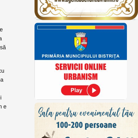
de
a
 să
cu
ba
i
n e