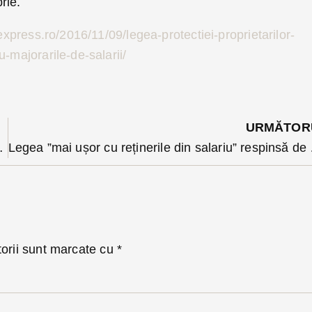
rie.
express.ro/2016/11/09/legea-protectiei-proprietarilor-
u-majorarile-de-salarii/
URMĂTOR
 decembrie la Bistrița
Legea ”mai ușor 
torii sunt marcate cu
*