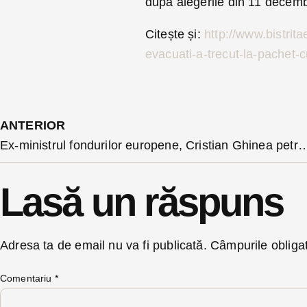
după alegerile din 11 decemb
Citește și:
http://www.bistrita
evacuati-a-trecut-la-pachet-c
ANTERIOR
Ex-ministrul fondurilor europene, Cristian Ghinea petrece 1
Lasă un răspuns
Adresa ta de email nu va fi publicată.
Câmpurile obliga
Comentariu
*