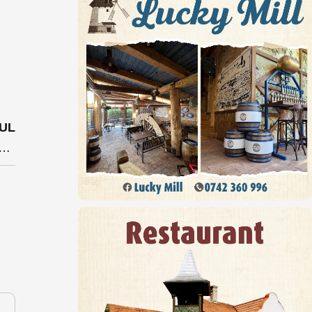
UL
cu reținerile din salariu” respinsă de Curtea Constituțională. Inițiativa era semnată de șefa PNL.