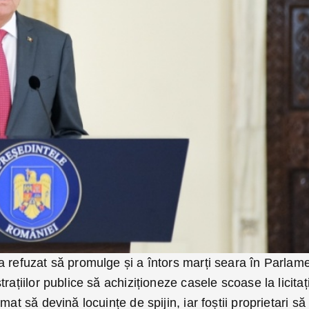
a refuzat să promulge și a întors marți seara în Parlam
rațiilor publice să achiziționeze casele scoase la licitaț
mat să devină locuințe de spijin, iar foștii proprietari să