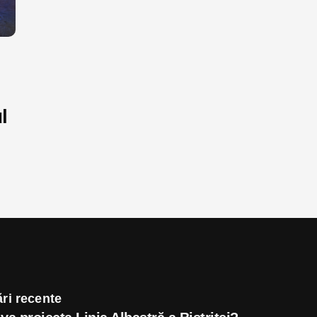
l
ri recente