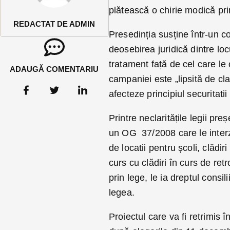
plătească o chirie modică prim
REDACTAT DE ADMIN
Presedinția susține într-un co
deosebirea juridică dintre loc
tratament față de cel care le
ADAUGĂ COMENTARIU
campaniei este „lipsită de cla
afecteze principiul securitatii
Printre neclaritățile legii pr
un OG 37/2008 care le interz
de locatii pentru școli, clădiri
curs cu clădiri în curs de retr
prin lege, le ia dreptul consi
legea.
Proiectul care va fi retrimis 