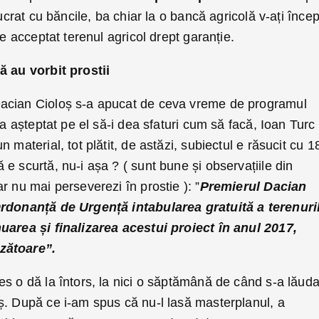
lucrat cu băncile, ba chiar la o bancă agricolă v-ați înce
te acceptat terenul agricol drept garanție.
ă au vorbit prostii
acian Cioloș s-a apucat de ceva vreme de programul
-a așteptat pe el să-i dea sfaturi cum să facă, Ioan Turc
 material, tot plătit, de astăzi, subiectul e răsucit cu 1
e scurtă, nu-i așa ? ( sunt bune și observațiile din
r nu mai perseverezi în prostie ): ”
Premierul Dacian
Ordonanță de Urgență intabularea gratuită a terenuri
uarea și finalizarea acestui proiect în anul 2017,
zătoare”.
s o dă la întors, la nici o săptămână de când s-a lăuda
ș. După ce i-am spus că nu-l lasă masterplanul, a