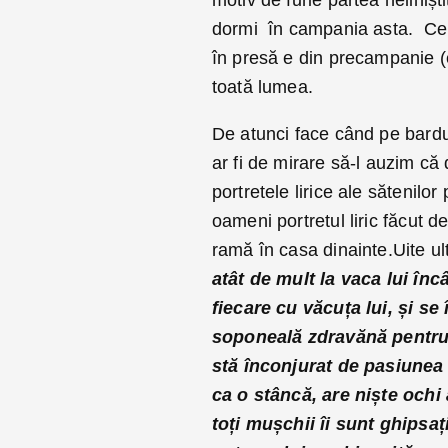
motiv de furie partea nelinișt
dormi în campania asta. Cel 
în presă e din precampanie (
toată lumea.
De atunci face când pe bardul
ar fi de mirare să-l auzim c
portretele lirice ale sătenilor
oameni portretul liric făcut de
ramă în casa dinainte.Uite ul
atât de mult la vaca lui încâ
fiecare cu văcuța lui, și se 
soponeală zdravănă pentru e
stă înconjurat de pasiunea 
ca o stâncă, are niște ochi 
toți mușchii îi sunt ghipsa