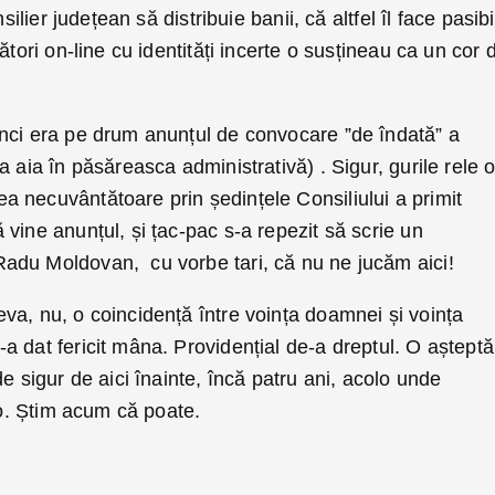
silier județean să distribuie banii, că altfel îl face pasibi
ători on-line cu identități incerte o susțineau ca un cor 
nci era pe drum anunțul de convocare ”de îndată” a
 aia în păsăreasca administrativă) . Sigur, gurile rele 
 necuvântătoare prin ședințele Consiliului a primit
vine anunțul, și țac-pac s-a repezit să scrie un
adu Moldovan, cu vorbe tari, că nu ne jucăm aici!
va, nu, o coincidență între voința doamnei și voința
a dat fericit mâna. Providențial de-a dreptul. O aștept
e sigur de aici înainte, încă patru ani, acolo unde
s-o. Știm acum că poate.