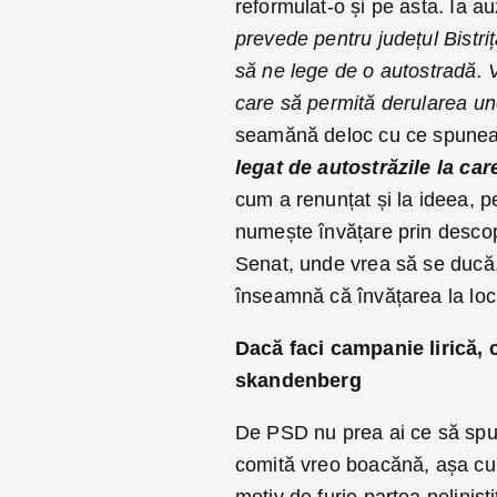
reformulat-o și pe asta. Ia 
prevede pentru județul Bistri
să ne lege de o autostradă. 
care să permită derularea unor
seamănă deloc cu ce spunea i
legat de autostrăzile la ca
cum a renunțat și la ideea, p
numește învățare prin descope
Senat, unde vrea să se ducă, 
înseamnă că învățarea la locu
Dacă faci campanie lirică, c
skandenberg
De PSD nu prea ai ce să spui
comită vreo boacănă, așa cum