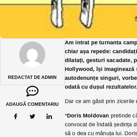
Am intrat pe turnanta campa
chiar așa repede: candidați
dilatați, gesturi sacadate,
Hollywood, își imaginează s
REDACTAT DE ADMIN
autodenunțe singuri, vorbes
odată cu dușul rezultatelor
Dar ce am găsit prin zicerile d
ADAUGĂ COMENTARIU
*
Doris Moldovan
pretinde că
convocat de îndată ședința d
să o dea cu mânuța lui. Dori