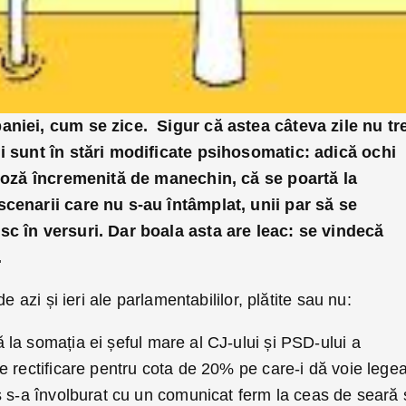
niei, cum se zice. Sigur că astea câteva zile nu tr
i sunt în stări modificate psihosomatic: adică ochi
 poză încremenită de manechin, că se poartă la
cenarii care nu s-au întâmplat, unii par să se
c în versuri. Dar boala asta are leac: se vindecă
.
e azi și ieri ale parlamentabililor, plătite sau nu:
 la somația ei șeful mare al CJ-ului și PSD-ului a
e rectificare pentru cota de 20% pe care-i dă voie lege
s s-a învolburat cu un comunicat ferm la ceas de seară 