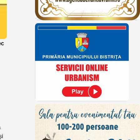
ec
a
și