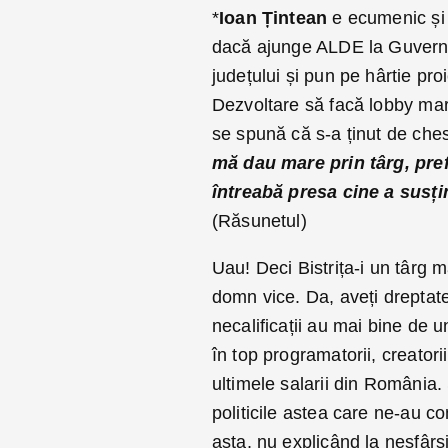
*
Ioan Țintean
e ecumenic și î
dacă ajunge ALDE la Guvernar
județului și pun pe hârtie proi
Dezvoltare să facă lobby mar
se spună că s-a ținut de ches
mă dau mare prin târg, pre
întreabă presa cine a susți
(Răsunetul)
Uau! Deci Bistrița-i un târg 
domn vice. Da, aveți dreptat
necalificații au mai bine de 
în top programatorii, creatori
ultimele salarii din România
politicile astea care ne-au
asta, nu explicând la nesfâr