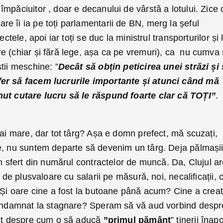
mpăciuitor , doar e decanului de vârstă a lotului. Zice 
e îi ia pe toți parlamentarii de BN, merg la șeful
ectele, apoi iar toți se duc la ministrul transporturilor și 
e (chiar și fără lege, așa ca pe vremuri), ca nu cumva
tii meschine: ”
Decât să obțin peticirea unei străzi și
fer să facem lucrurile importante și atunci când mă
nut cutare lucru să le răspund foarte clar că TOȚI”
.
mai mare, dar tot târg? Așa e domn prefect, mă scuzați,
e, nu suntem departe să devenim un târg. Deja pălmașii
un sfert din numărul contractelor de muncă. Da, Clujul a
i de plusvaloare cu salarii pe măsură, noi, necalificații, 
. Și oare cine a fost la butoane până acum? Cine a creat
 condamnat la stagnare? Speram să vă aud vorbind despr
șit despre cum o să aducă
”primul pământ
” tinerii înapo