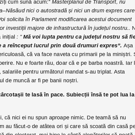
auziți cum sună acum:”
Masterplanul de Transport, nu
ța–Năsăud nici o autostradă și nici un drum expres care
Voi solicita în Parlament modificarea acestui document
 investiții majore de infrastructură în județul nostru..
nițial
: ”
Mă voi lupta pentru ca județul nostru să fi
re a reînceput lucrul prin două drumuri expres”.
Așa
ericuloasă, că va face naveta cu primarii pe la miniștri.
rire. Nu e foarte rău, doar că e pe barba noastră. Iar 
salariile pentru următorul mandat s-au triplat. Asta
l de muncă ar fi pe banii noștri.
ârcotașii te lasă în pace. Subiecții însă te pot lua la
, că nici ei nu spun aproape nimic. De teamă să nu
 au făcut-o de atâtea ori și care să scoată din casă p