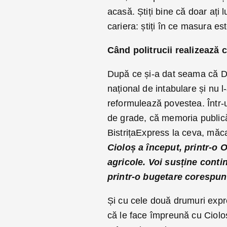
acasă. Știți bine că doar ați 
cariera: știți în ce masura es
Când politrucii realizează c
După ce și-a dat seama că D
național de intabulare și nu l
reformulează povestea. Într-un
de grade, că memoria publică 
BistrițaExpress la ceva, măca
Cioloș a început, printr-o 
agricole. Voi susține contin
printr-o bugetare corespun
Și cu cele două drumuri expre
că le face împreună cu Ciolo