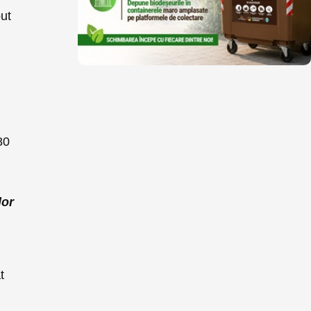
put
80
lor
t