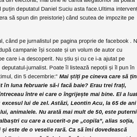
ită din electorat, mai bine le cântă alegătorilor să poată
puțin deputatul Daniel Suciu asta face.Ultima interven
era să spun din preistorie) când scutea de impozite pe
, când pe jurnalistul pe pagina proprie de facebook . N
ă după campanie își scoate și un volum de autor cu
 pe care i-a descoperit. Nu știu și cu ce i-a ajutat pe
 deputatul-jurnalist. Poate îl listează nepoții și îl pun în
timul, din 5 decembrie:”
Mai știți pe cineva care să ți
t în luna februarie să-i facă baie? Erau trei frați,
întreceau între ei care o îngrijește mai bine. El a lua
xcesul lui de zel. Astăzi, Leontin Acu, la 65 de ani
lui, animalele. Nu arată mai mult de 50, este putern
albaștri cu care a cucerit-o pe „copila”, alias soția,
ți și este de o veselie rară. Ca să îmi dovedească