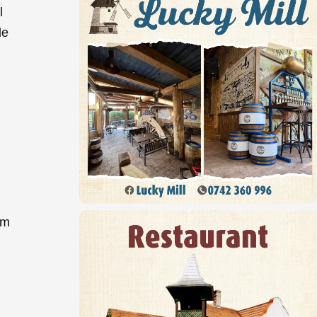
l
de
o
ăm