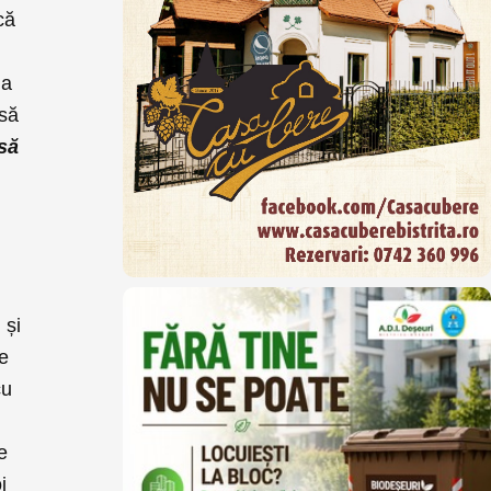
că
la
 să
 să
 și
re
cu
e
i