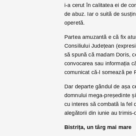
i-a cerut în calitatea ei de con
de abuz. Iar o suită de susțin
operetă.
Partea amuzantă e că fix atu
Consiliului Județean (expresia
să spună că madam Doris, cea
convocarea sau informația că 
comunicat că-l somează pe R
Dar departe gândul de așa ce
domnului mega-președinte și-
cu interes să combată la fel d
alegătorii din iunie au trimi
Bistrița, un târg mai mare