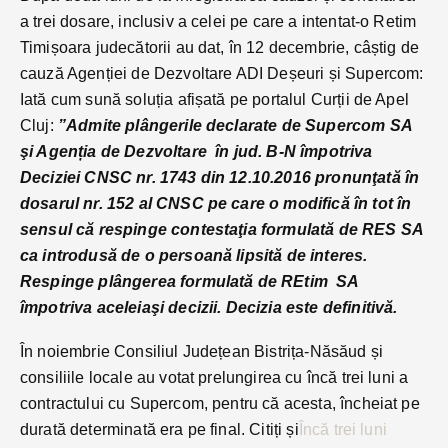
a trei dosare, inclusiv a celei pe care a intentat-o Retim
Timișoara judecătorii au dat, în 12 decembrie, câștig de
cauză Agenției de Dezvoltare ADI Deșeuri și Supercom:
Iată cum sună soluția afișată pe portalul Curții de Apel
Cluj:
”Admite plângerile declarate de Supercom SA
şi Agenția de Dezvoltare în jud. B-N împotriva
Deciziei CNSC nr. 1743 din 12.10.2016 pronunţată în
dosarul nr. 152 al CNSC pe care o modifică în tot în
sensul că respinge contestaţia formulată de RES SA
ca introdusă de o persoană lipsită de interes.
Respinge plângerea formulată de REtim SA
împotriva aceleiaşi decizii. Decizia este definitivă.
În noiembrie Consiliul Județean Bistrița-Năsăud și
consiliile locale au votat prelungirea cu încă trei luni a
contractului cu Supercom, pentru că acesta, încheiat pe
durată determinată era pe final. Citiți și
Încă trei luni