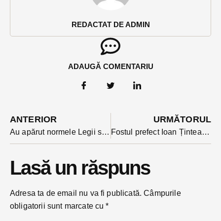
REDACTAT DE ADMIN
ADAUGĂ COMENTARIU
ANTERIOR
URMĂTORUL
Au apărut normele Legii supermarket-urilor. Este ultimul pas până la intrarea în vigoare
Fostul prefect Ioan Țintean nu mai prinde Parlamentul. Algoritmul voturilor l-a scos din joc.
Lasă un răspuns
Adresa ta de email nu va fi publicată.
Câmpurile
obligatorii sunt marcate cu
*