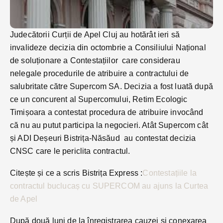
Judecătorii Curții de Apel Cluj au hotărât ieri să
invalideze decizia din octombrie a Consiliului Național
de soluționare a Contestațiilor care considerau
nelegale procedurile de atribuire a contractului de
salubritate către Supercom SA. Decizia a fost luată după
ce un concurent al Supercomului, Retim Ecologic
Timișoara a contestat procedura de atribuire invocând
că nu au putut participa la negocieri. Atât Supercom cât
și ADI Deșeuri Bistrița-Năsăud au contestat decizia
CNSC care le periclita contractul.
Citește și ce a scris Bistrița Express :
Contestațiile la
contractul buclucaș cu SUPERCOM au ajuns la Curtea
de Apel
După două luni de la înregistrarea cauzei și conexarea