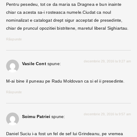
Pentru pesedeu, tot ce da maria sa Dragnea e bun inainte
chiar ca acesta sa-i rosteasca numele.Ciudat ca noul
nominalizat e catalogat drept sigur acceptat de presedinte,
chiar de pruncul opozitiei bistritene, maretul liberal Sighiartau.
Răspunde
decembrie 29, 2016 la 9:27 am
Vasile Cont
spune:
M-ai bine il puneau pe Radu Moldovan ca si el ii presedinte.
Răspunde
decembrie 29, 2016 la 9:57 am
Soimu Patriei
spune:
Daniel Suciu i-a fost un fel de sef lui Grindeanu, pe vremea