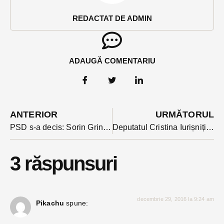
REDACTAT DE ADMIN
ADAUGĂ COMENTARIU
ANTERIOR
URMĂTORUL
PSD s-a decis: Sorin Grindeanu, președintele CJ Timis e noua propunere de premier
Deputatul Cristina Iurișniți revoltată din prima zi de practicile majorității în Parlament. Și nu e singura.
3 răspunsuri
decembrie 29, 2016 la 9:24 am
Pikachu
spune: