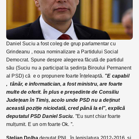
Daniel Suciu a fost coleg de grup parlamentar cu
Grindeanu , noua nominalizare a Partidului Social
Democrat. Spune despre alegerea făcută de partidul
său (Suciu nu a participat la ședința Biroului Permanent
al PSD) că e o propunere foarte înțeleaptă.
”E capabil
, tânăr, e informatician, a fost ministru, are foarte
multe de oferit. În plus e președinte de Consiliu
Județean în Timiș, acolo unde PSD nu a deținut
această poziție niciodată, cred până la el”, explică
deputatul PSD Daniel Suciu.
”Eu sunt chiar foarte
mulțumit. E un om foarte Ok. ”.
Stelian Dolha
deputat PNL, în legislatura 2012-2016, și