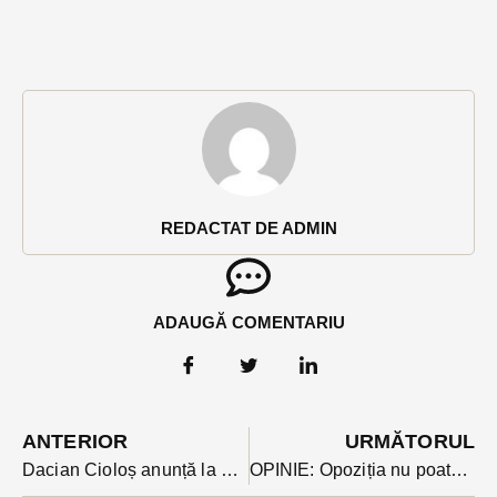
REDACTAT DE ADMIN
ADAUGĂ COMENTARIU
ANTERIOR
URMĂTORUL
Dacian Cioloș anunță la USR înființarea unui ONG care să sprijine opoziția-vezi ce parlamentar bistrițean a participat la întâlnire
OPINIE: Opoziția nu poate funcționa pe modelul Dragnea, domnule Oltean! Povestea cu succesori care să țină locul cald funcționează numai acolo