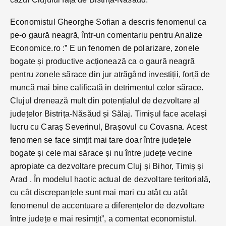
Economistul Gheorghe Sofian a descris fenomenul ca
pe-o gaură neagră, într-un comentariu pentru Analize
Economice.ro :” E un fenomen de polarizare, zonele
bogate și productive acționează ca o gaură neagră
pentru zonele sărace din jur atrăgând investiții, forță de
muncă mai bine calificată in detrimentul celor sărace.
Clujul drenează mult din potențialul de dezvoltare al
județelor Bistrița-Năsăud și Sălaj. Timișul face același
lucru cu Caraș Severinul, Brașovul cu Covasna. Acest
fenomen se face simțit mai tare doar între județele
bogate și cele mai sărace și nu între județe vecine
apropiate ca dezvoltare precum Cluj și Bihor, Timiș și
Arad . În modelul haotic actual de dezvoltare teritorială,
cu cât discrepanțele sunt mai mari cu atât cu atât
fenomenul de accentuare a diferențelor de dezvoltare
între județe e mai resimțit”, a comentat economistul.