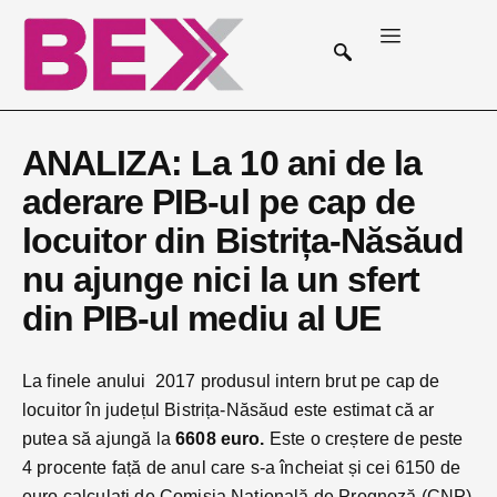
ANALIZA: La 10 ani de la
aderare PIB-ul pe cap de
locuitor din Bistrița-Năsăud
nu ajunge nici la un sfert
din PIB-ul mediu al UE
La finele anului 2017 produsul intern brut pe cap de
locuitor în județul Bistrița-Năsăud este estimat că ar
putea să ajungă la
6608 euro.
Este o creștere de peste
4 procente față de anul care s-a încheiat și cei 6150 de
euro calculați de Comisia Națională de Prognoză (CNP)