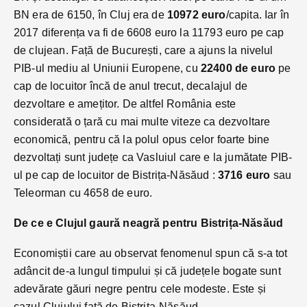
BN era de 6150, în Cluj era de
10972 euro
/capita. Iar în
2017 diferența va fi de 6608 euro la 11793 euro pe cap
de clujean. Față de București, care a ajuns la nivelul
PIB-ul mediu al Uniunii Europene, cu
22400 de euro
pe
cap de locuitor încă de anul trecut, decalajul de
dezvoltare e amețitor. De altfel România este
considerată o țară cu mai multe viteze ca dezvoltare
economică, pentru că la polul opus celor foarte bine
dezvoltați sunt județe ca Vasluiul care e la jumătate PIB-
ul pe cap de locuitor de Bistrița-Năsăud :
3716 euro
sau
Teleorman cu 4658 de euro.
De ce e Clujul gaură neagră pentru Bistrița-Năsăud
Economiștii care au observat fenomenul spun că s-a tot
adâncit de-a lungul timpului și că județele bogate sunt
adevărate găuri negre pentru cele modeste. Este și
cazul Clujului față de Bistrița-Năsăud.