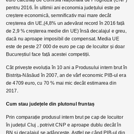
pentru 2016. În ultimii ani economia județului este pe
creștere economică, semnificativ mai mare decât
creșterea din UE,(4,8% un adevărat record în 2016 față
de 2,9 % creșterea medie din UE) însă decalajul e greu,
dacă nu aproape imposibil de compensat. Media UE
este de peste 27 000 de euro pe cap de locuitor și doar
Bucureștiul face față acestei competiții.
Cât privește evoluția în 10 ani a Produsului intern brut în
Bistrița-Năsăud în 2007, an de vârf economic PIB-ul era
de 4709 euro, cu 70 % mai mic decât estimarea din
2017.
Cum stau județele din plutonul fruntaș
Prin comparație produsul intern brut pe cap de locuitor
în județul Cluj , potrivit CNP e aproape dublu decât în
BN și decalajul se adâncește. Astfel pe când PIB-ul din