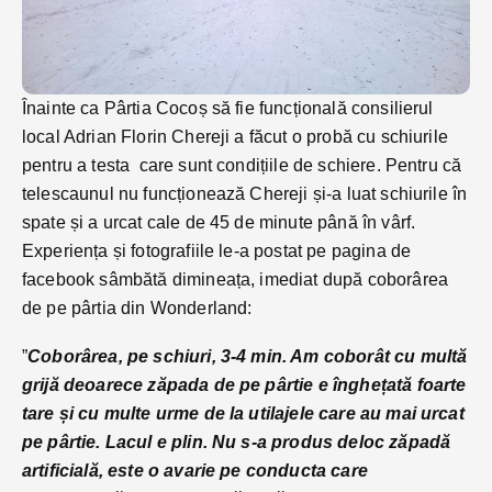
Înainte ca Pârtia Cocoș să fie funcțională consilierul
local Adrian Florin Chereji a făcut o probă cu schiurile
pentru a testa care sunt condițiile de schiere. Pentru că
telescaunul nu funcționează Chereji și-a luat schiurile în
spate și a urcat cale de 45 de minute până în vârf.
Experiența și fotografiile le-a postat pe pagina de
facebook sâmbătă dimineața, imediat după coborârea
de pe pârtia din Wonderland:
”
Coborârea, pe schiuri, 3-4 min. Am coborât cu multă
grijă deoarece zăpada de pe pârtie e înghețată foarte
tare și cu multe urme de la utilajele care au mai urcat
pe pârtie. Lacul e plin. Nu s-a produs deloc zăpadă
artificială, este o avarie pe conducta care