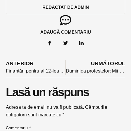
REDACTAT DE ADMIN
ADAUGĂ COMENTARIU
ANTERIOR
URMĂTORUL
Finanțări pentru al 12-lea an consecutiv pentru ONG-uri de la Primăria Bistrița: se scrie ghidul 2017.
Duminica protestelor: Mii de oameni au ieșit în stradă împotriva ordonanței grațierii în București, Cluj, Baia-Mare, Suceava, Iași, Brașov, Pitești. Președintele Iohannis între manifestanți
Lasă un răspuns
Adresa ta de email nu va fi publicată.
Câmpurile
obligatorii sunt marcate cu
*
Comentariu
*