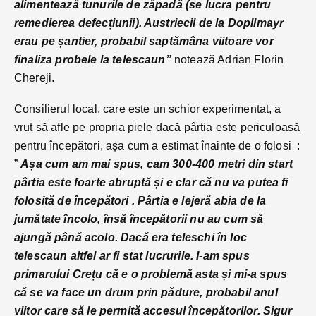
alimentează tunurile de zăpadă (se lucra pentru
remedierea defecțiunii). Austriecii de la Dopllmayr
erau pe șantier, probabil saptămâna viitoare vor
finaliza probele la telescaun”
notează Adrian Florin
Chereji.
Consilierul local, care este un schior experimentat, a
vrut să afle pe propria piele dacă pârtia este periculoasă
pentru începători, așa cum a estimat înainte de o folosi :
”
Așa cum am mai spus, cam 300-400 metri din start
pârtia este foarte abruptă și e clar că nu va putea fi
folosită de începători . Pârtia e lejeră abia de la
jumătate încolo, însă începătorii nu au cum să
ajungă până acolo. Dacă era teleschi în loc
telescaun altfel ar fi stat lucrurile. I-am spus
primarului Crețu că e o problemă asta și mi-a spus
că se va face un drum prin pădure, probabil anul
viitor care să le permită accesul începătorilor. Sigur