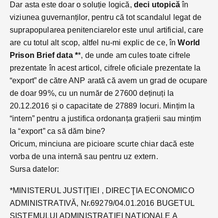
Dar asta este doar o soluție logică,
deci utopică
în
viziunea guvernanților, pentru că tot scandalul legat de
suprapopularea penitenciarelor este unul artificial, care
are cu totul alt scop, altfel nu-mi explic de ce, în
World
Prison Brief data *
*, de unde am cules toate cifrele
prezentate în acest articol, cifrele oficiale prezentate la
“export” de către ANP arată că avem un grad de ocupare
de doar 99%, cu un număr de 27600 deținuți la
20.12.2016 și o capacitate de 27889 locuri. Mințim la
“intern” pentru a justifica ordonanța grațierii sau mințim
la “export” ca să dăm bine?
Oricum, minciuna are picioare scurte chiar dacă este
vorba de una internă sau pentru uz extern.
Sursa datelor:
*MINISTERUL JUSTIŢIEI , DIRECŢIA ECONOMICO
ADMINISTRATIVĂ, Nr.69279/04.01.2016 BUGETUL
SISTEMULUI ADMINISTRAŢIEI NAŢIONALE A