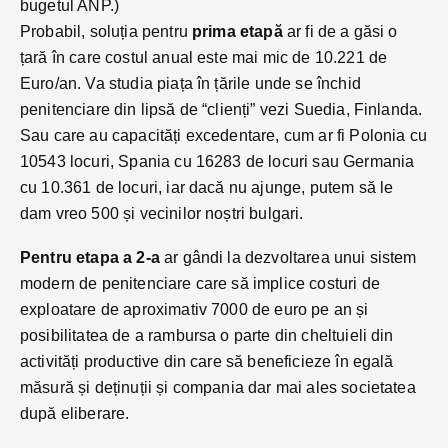
bugetul ANP.)
Probabil, soluția pentru
prima etapă
ar fi de a găsi o
țară în care costul anual este mai mic de 10.221 de
Euro/an. Va studia piața în țările unde se închid
penitenciare din lipsă de “clienți” vezi Suedia, Finlanda.
Sau care au capacități excedentare, cum ar fi Polonia cu
10543 locuri, Spania cu 16283 de locuri sau Germania
cu 10.361 de locuri, iar dacă nu ajunge, putem să le
dam vreo 500 și vecinilor noștri bulgari.
Pentru etapa a 2-a
ar gândi la dezvoltarea unui sistem
modern de penitenciare care să implice costuri de
exploatare de aproximativ 7000 de euro pe an și
posibilitatea de a rambursa o parte din cheltuieli din
activități productive din care să beneficieze în egală
măsură și deținuții și compania dar mai ales societatea
după eliberare.