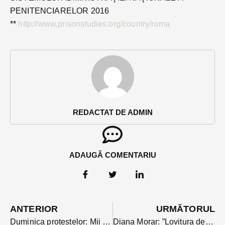
PENITENCIARELOR 2016
**
http://www.prisonstudies.org/country/roma
REDACTAT DE ADMIN
ADAUGĂ COMENTARIU
ANTERIOR
URMĂTORUL
Duminica protestelor: Mii de oameni au ieșit în stradă împotriva ordonanței grațierii în București, Cluj, Baia-Mare, Suceava, Iași, Brașov, Pitești. Președintele Iohannis între manifestanți
Diana Morar: ”Lovitura de stat oligarhică. PSD, jos laba de pe Justiție!”