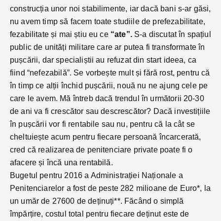
construcția unor noi stabilimente, iar dacă bani s-ar găsi,
nu avem timp să facem toate studiile de prefezabilitate,
fezabilitate și mai știu eu ce
“ate”.
S-a discutat în spațiul
public de unități militare care ar putea fi transformate în
pușcării, dar specialiștii au refuzat din start ideea, ca
fiind “nefezabilă”. Se vorbește mult și fără rost, pentru că
în timp ce alții închid pușcării, nouă nu ne ajung cele pe
care le avem. Mă întreb dacă trendul în următorii 20-30
de ani va fi crescător sau descrescător? Dacă investițiile
în pușcării vor fi rentabile sau nu, pentru că la cât se
cheltuiește acum pentru fiecare persoană încarcerată,
cred că realizarea de penitenciare private poate fi o
afacere și încă una rentabilă.
Bugetul pentru 2016 a Administrației Naționale a
Penitenciarelor a fost de peste 282 milioane de Euro*, la
un umăr de 27600 de deținuți**. Făcând o simplă
împărțire, costul total pentru fiecare deținut este de