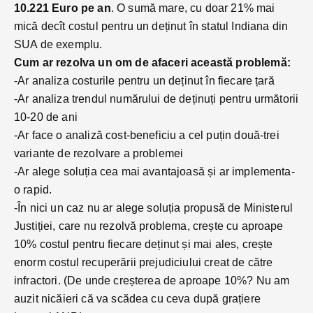
10.221 Euro pe an
. O sumă mare, cu doar 21% mai
mică decît costul pentru un deținut în statul Indiana din
SUA de exemplu.
Cum ar rezolva un om de afaceri această problemă:
-Ar analiza costurile pentru un deținut în fiecare țară
-Ar analiza trendul numărului de deținuți pentru următorii
10-20 de ani
-Ar face o analiză cost-beneficiu a cel puțin două-trei
variante de rezolvare a problemei
-Ar alege soluția cea mai avantajoasă și ar implementa-
o rapid.
-În nici un caz nu ar alege soluția propusă de Ministerul
Justiției, care nu rezolvă problema, crește cu aproape
10% costul pentru fiecare deținut și mai ales, crește
enorm costul recuperării prejudiciului creat de către
infractori. (De unde creșterea de aproape 10%? Nu am
auzit nicăieri că va scădea cu ceva după grațiere