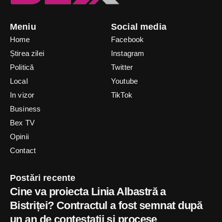
Meniu
Social media
Home
Facebook
Știrea zilei
Instagram
Politică
Twitter
Local
Youtube
In vizor
TikTok
Business
Bex TV
Opinii
Contact
Postări recente
Cine va proiecta Linia Albastră a
Bistriței? Contractul a fost semnat după
un an de contestații și procese