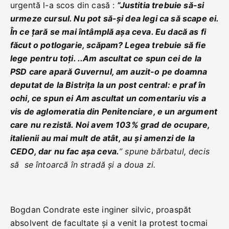
urgentă l-a scos din casă :
”Justitia trebuie să-si
urmeze cursul. Nu pot să-și dea legi ca să scape ei.
În ce țară se mai întâmplă așa ceva. Eu dacă as fi
făcut o potlogarie, scăpam? Legea trebuie să fie
lege pentru toți. ..Am ascultat ce spun cei de la
PSD care apară Guvernul, am auzit-o pe doamna
deputat de la Bistrița la un post central: e praf în
ochi, ce spun ei Am ascultat un comentariu vis a
vis de aglomeratia din Penitenciare, e un argument
care nu rezistă. Noi avem 103% grad de ocupare,
italienii au mai mult de atât, au și amenzi de la
CEDO, dar nu fac așa ceva.
” spune bărbatul, decis
să se întoarcă în stradă și a doua zi.
Bogdan Condrate este inginer silvic, proaspăt
absolvent de facultate și a venit la protest tocmai