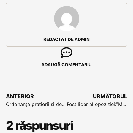
REDACTAT DE ADMIN
ADAUGĂ COMENTARIU
ANTERIOR
URMĂTORUL
Ordonanța grațierii și dezincriminarea abuzului în serviciu au trecut pe șest prin Guvern la ceas de noapte. Zi de doliu pentru statul de drept -spune Iohannis
Fost lider al opoziției:”Mi-e teamă că au dat foc țarii”. Reacțiile oamenilor politici bistrițeni. Doi parlamentari în stradă la București
2 răspunsuri