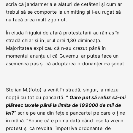
scria că jandarmeria e alături de cetățeni și cum ar
trebui să se comporte la un miting și i-au rugat să
nu facă prea mult zgomot.
În ciuda frigului de afară protestatarii au rămas în
stradă chiar și în jurul orei 1,30 dimineața.
Majoritatea explicau că n-au crezut până în
momentul anunțului că Guvernul ar putea face un
asemenea pas și că adoptarea ordonanței i-a șocat.
Stelian M.(foto) a venit în stradă, singur, la miezul
nopții cu tot cu pancartă.
” Oare pot să refuz să-mi
plătesc taxele până la limita de 199000 de mii de
lei?
” scrie pe una din fețele pancartei pe care o ține
în mână. ”Spune că e prima dată când iese la vreun
protest și că revolta împotriva ordonantei de