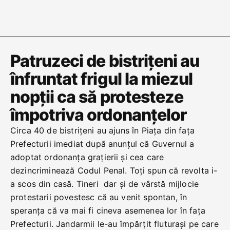
Patruzeci de bistrițeni au
înfruntat frigul la miezul
nopții ca să protesteze
împotriva ordonanțelor
Circa 40 de bistrițeni au ajuns în Piața din fața
Prefecturii imediat după anunțul că Guvernul a
adoptat ordonanța grațierii și cea care
dezincriminează Codul Penal. Toți spun că revolta i-
a scos din casă. Tineri dar și de vârstă mijlocie
protestarii povestesc că au venit spontan, în
speranța că va mai fi cineva asemenea lor în fața
Prefecturii. Jandarmii le-au împărțit fluturași pe care