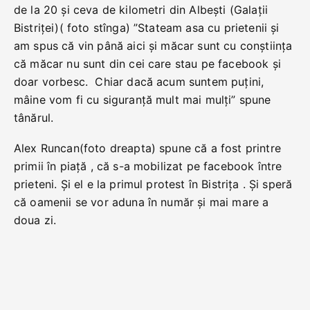
de la 20 și ceva de kilometri din Albești (Galații
Bistriței)( foto stînga) ”Stateam asa cu prietenii și
am spus că vin până aici și măcar sunt cu conștiința
că măcar nu sunt din cei care stau pe facebook și
doar vorbesc. Chiar dacă acum suntem puțini,
mâine vom fi cu siguranță mult mai mulți” spune
tânărul.
Alex Runcan(foto dreapta) spune că a fost printre
primii în piață , că s-a mobilizat pe facebook între
prieteni. Și el e la primul protest în Bistrița . Și speră
că oamenii se vor aduna în număr și mai mare a
doua zi.