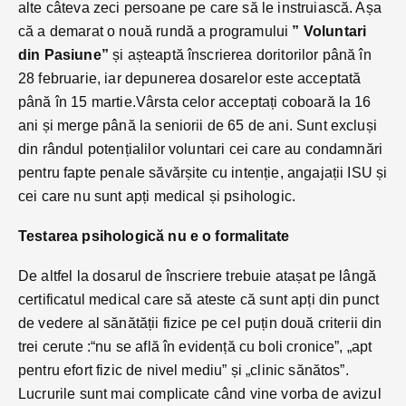
alte câteva zeci persoane pe care să le instruiască. Așa
că a demarat o nouă rundă a programului
” Voluntari
din Pasiune”
și așteaptă înscrierea doritorilor până în
28 februarie, iar depunerea dosarelor este acceptată
până în 15 martie.Vârsta celor acceptați coboară la 16
ani și merge până la seniorii de 65 de ani. Sunt excluși
din rândul potențialilor voluntari cei care au condamnări
pentru fapte penale săvărșite cu intenție, angajații ISU și
cei care nu sunt apți medical și psihologic.
Testarea psihologică nu e o formalitate
De altfel la dosarul de înscriere trebuie atașat pe lângă
certificatul medical care să ateste că sunt apți din punct
de vedere al sănătății fizice pe cel puțin două criterii din
trei cerute :“nu se află în evidență cu boli cronice”, „apt
pentru efort fizic de nivel mediu” și „clinic sănătos”.
Lucrurile sunt mai complicate când vine vorba de avizul