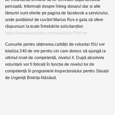
perioadă. Informații despre întreg dosarul dar și alte
lămuriri sunt oferite pe pagina de facebook a serviciului,
unde purtătorul de cuvânt Marius Rus e gata să ofere
răspunsuri la toate întrebările solicitanților:
https://www.facebook.com/isubistrita/?fref=ts.
Cursurile pentru obținerea calității de voluntar ISU vor
totaliza 240 de ore pentru cei care doresc să ajungă la
ultimul nivel de competență, nivelul 4. După absolvire
voluntarii vor fi folosiți în funcție de nivelul lor de
competență în programele Inspectoratului pentru Situații
de Urgență Bistrița-Năsăud.