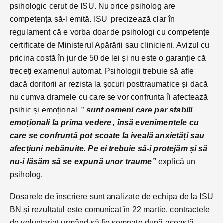
psihologic cerut de ISU. Nu orice psiholog are
competența să-l emită. ISU precizează clar în
regulament că e vorba doar de psihologi cu competențe
certificate de Ministerul Apărării sau clinicieni. Avizul cu
pricina costă în jur de 50 de lei și nu este o garanție că
treceți examenul automat. Psihologii trebuie să afle
dacă doritorii ar rezista la șocuri posttraumatice și dacă
nu cumva dramele cu care se vor confrunta îi afectează
psihic și emoțional. ”
sunt oameni care par stabili
emoționali la prima vedere , însă evenimentele cu
care se confruntă pot scoate la iveală anxietăți sau
afecțiuni nebănuite. Pe ei trebuie să-i protejăm și să
nu-i lăsăm să se expună unor traume”
explică un
psiholog.
Dosarele de înscriere sunt analizate de echipa de la ISU
BN și rezultatul este comunicat în 22 martie, contractele
de voluntariat urmând să fie semnate după această