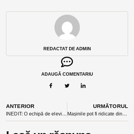
REDACTAT DE ADMIN
ADAUGĂ COMENTARIU
ANTERIOR
URMĂTORUL
INEDIT: O echipă de elevi de la CNLR programează roboți pentru o competiție internațională. În martie dispută finala națională pentru USA
Mașinile pot fi ridicate din nou de pe străzi, spune legea. Bistrița mai așteaptă, Clujul a trecut la fapte