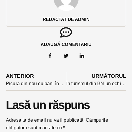
REDACTAT DE ADMIN
ADAUGĂ COMENTARIU
ANTERIOR
URMĂTORUL
Picură din nou cu bani în conturile fermierilor bistrițeni. E vorba de sumele din ajutoarele tranzitorii
În turismul din BN un ochi râde, altul plânge: a crescut numărul de turiști, dar nu ne pricepem să-i ținem peste noapte
Lasă un răspuns
Adresa ta de email nu va fi publicată.
Câmpurile
obligatorii sunt marcate cu
*