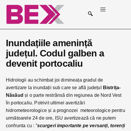
Inundațiile amenință
județul. Codul galben a
devenit portocaliu
Hidrologii au schimbat joi dimineața gradul de
avertizare la inundații sub care se află județul
Bistrița-
Năsăud
și o parte restrânsă din regiunea de Nord Vest
în portocaliu. Potrivit ultimei avertizări
hidrometeorologice și a prognozei meteorologice pentru
următoarele 24 de ore, ISU avertizează că ne putem
confrunta cu :
”
scurgeri importante pe versanți, torenți