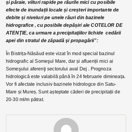
și pâraie, viituri rapide pe râurile mici cu posibile
efecte de inundații locale și creșteri importante de
debite și niveluri pe unele râuri din bazinele
hidrografice , cu posibile depășiri ale COTELOR DE
ATENŢIE, ca urmare a precipitaţiilor lichide cedării
apei din stratul de zăpadă şi propagării”:
În Bistrița-Năsăud este vizat în mod special bazinul
hidrografic al Someşul Mare, dar și afluenții mici ai
Someşului aferenţi sectorului aval Dej . Prognoza
hidrologică este valabilă până în 24 februarie dimineața.
Vor fi afectate inclusiv bazinele hidrologce din Satu-
Mare și Mureș. Sunt așteptate căderi de precipitații de
20-30 ml/m pătrat.