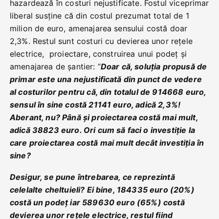
hazardează în costuri nejustificate. Fostul viceprimar
liberal susține că din costul prezumat total de 1
milion de euro, amenajarea sensului costă doar
2,3%. Restul sunt costuri cu devierea unor rețele
electrice, proiectare, construirea unui podeț și
amenajarea de șantier: ”
Doar că, soluția propusă de
primar este una nejustificată din punct de vedere
al costurilor pentru că, din totalul de 914668 euro,
sensul în sine costă 21141 euro, adică 2,3%!
Aberant, nu? Până și proiectarea costă mai mult,
adică 38823 euro. Ori cum să faci o investiție la
care proiectarea costă mai mult decât investiția în
sine?
Desigur, se pune întrebarea, ce reprezintă
celelalte cheltuieli? Ei bine, 184335 euro (20%)
costă un podeț iar 589630 euro (65%) costă
devierea unor rețele electrice, restul fiind