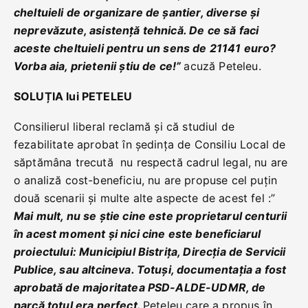
cheltuieli de organizare de șantier, diverse și
neprevăzute, asistență tehnică. De ce să faci
aceste cheltuieli pentru un sens de 21141 euro?
Vorba aia, prietenii știu de ce!”
acuză Peteleu.
SOLUȚIA lui PETELEU
Consilierul liberal reclamă și că studiul de
fezabilitate aprobat în ședința de Consiliu Local de
săptămâna trecută nu respectă cadrul legal, nu are
o analiză cost-beneficiu, nu are propuse cel puțin
două scenarii și multe alte aspecte de acest fel :”
Mai mult, nu se știe cine este proprietarul centurii
în acest moment și nici cine este beneficiarul
proiectului: Municipiul Bistrița, Direcția de Servicii
Publice, sau altcineva. Totuși, documentația a fost
aprobată de majoritatea PSD-ALDE-UDMR, de
parcă totul era perfect.
Peteleu care a propus în