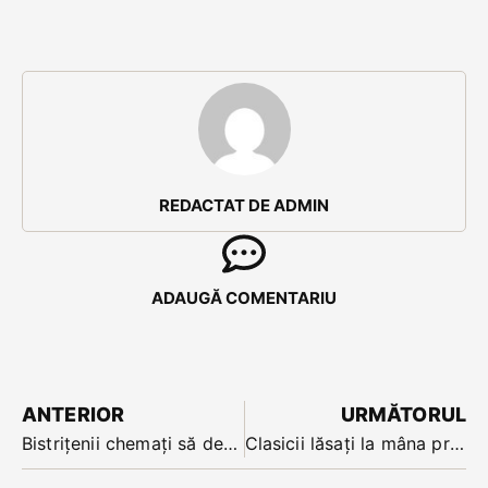
REDACTAT DE ADMIN
ADAUGĂ COMENTARIU
ANTERIOR
URMĂTORUL
Bistrițenii chemați să dezbată public modul în care le este administrat orașul
Clasicii lăsați la mâna profesorilor în noua curriculă de română. Deputatul Cristina Iurișniți îi cere explicații ministrului