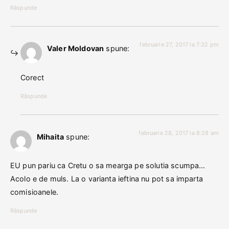
Răspunde
februarie 27, 2017 la 7:32 pm
Valer Moldovan
spune:
Corect
Răspunde
februarie 28, 2017 la 8:28 am
Mihaita
spune:
EU pun pariu ca Cretu o sa mearga pe solutia scumpa…
Acolo e de muls. La o varianta ieftina nu pot sa imparta
comisioanele.
Răspunde