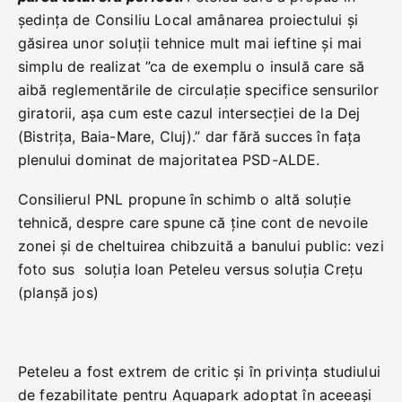
ședința de Consiliu Local amânarea proiectului și
găsirea unor soluții tehnice mult mai ieftine și mai
simplu de realizat ”ca de exemplu o insulă care să
aibă reglementările de circulație specifice sensurilor
giratorii, așa cum este cazul intersecției de la Dej
(Bistrița, Baia-Mare, Cluj).” dar fără succes în fața
plenului dominat de majoritatea PSD-ALDE.
Consilierul PNL propune în schimb o altă soluție
tehnică, despre care spune că ține cont de nevoile
zonei și de cheltuirea chibzuită a banului public: vezi
foto sus soluția Ioan Peteleu versus soluția Crețu
(planșă jos)
Peteleu a fost extrem de critic și în privința studiului
de fezabilitate pentru Aquapark adoptat în aceeași