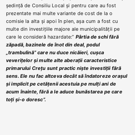
ședință de Consiliu Local și pentru care au fost
prezentate mai multe variante de cost de la o
comisie la alta și apoi în plen, așa cum a fost cu
multe din investițiile majore ale municipalității pe
care le consideră hazardate:”
Pârtia de schi fără
zăpadă, bazinele de înot din deal, podul
„trambulină” care nu duce nicăieri, cușca
veverițelor și multe alte aberații caracteristice
primarului Crețu sunt practic niște investiții fără
sens. Ele nu fac altceva decât să îndatoreze orașul
și implicit pe cetățenii acestuia pe mulți ani de
acum înainte, fără a le aduce bunăstarea pe care
toți și-o doresc”.