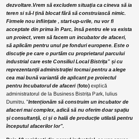
dezvoltare.Vrem să excludem situația ca cineva să ia
teren si să-l țină blocat fără să construiască nimic.
Firmele nou inființate , start-up-urile, nu vor fi
acceptate din prima în Parc, însă pentru ele va exista
un proiect, vrem să facem un incubator de afaceri,
să aplicăm pentru unul pe fonduri europene. Este o
discuție pe care o purtăm cu proprietarul parcului
industrial care este Consiliul Local Bistrița” și cu
reprezentanții administrației tocmai pentru a alege
cea mai bună variantă de aplicant pe proiectul
pentru Incubatorul de afaceri
(
foto)
explică
administratorul de la Business Bistrița Park, Iulius
Dumitru. ”
Intenționăm să construim un incubator de
afaceri mai complex, adică să nu oferim doar spațiu
și consultanță, ci și o hală de producție utilată pentru
începutul afacerilor lor”.