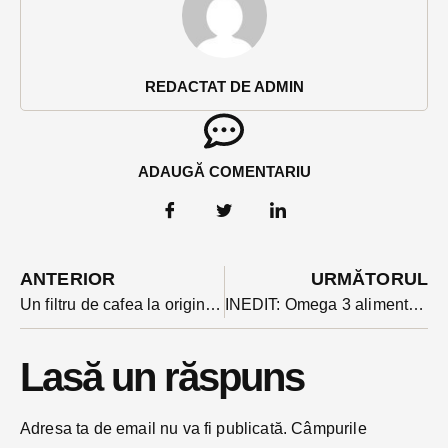
REDACTAT DE ADMIN
ADAUGĂ COMENTARIU
ANTERIOR
URMĂTORUL
Un filtru de cafea la originea unui incendiu la Grădinița din Rebrișoara
INEDIT: Omega 3 alimentar obținut din biodiesel ars. Cercetătorii de la Cluj au anunțat ieri descoperirea
Lasă un răspuns
Adresa ta de email nu va fi publicată.
Câmpurile