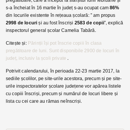
pregătitoare, care a început la sfârșitul lunii februarie și
s-a încheiat în 16 martie în județ s-au ocupat cam
86%
din locurile existente în rețeaua școlară: ” am propus
2998 de locuri
și au fost înscriși
2583 de copii
”, explică
inspectorul general școlar Camelia Tabără.
Citește și:
Părinții își pot înscrie copiii în clasa
pregătitoare de luni. Sunt disponibile 2900 de locuri în
județ, inclusiv la școli private
.
Potrivit calendarului, în perioada 22-23 martie 2017, la
sediile școlilor, pe site-urile acestora, precum și pe site-
urile inspectoratelor școlare județene vor apărea listele
cu copiii înscriși, precum și numărul de locuri libere și
lista cu cei care au rămas neînscriși.