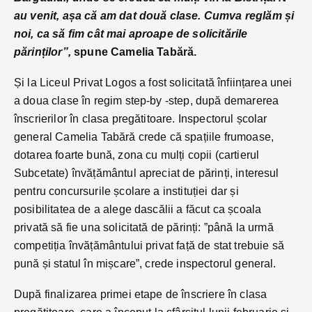
au venit, așa că am dat două clase. Cumva reglăm și
noi, ca să fim cât mai aproape de solicitările
părinților”,
spune Camelia Tabără.
Și la Liceul Privat Logos a fost solicitată înființarea unei
a doua clase în regim step-by -step, după demarerea
înscrierilor în clasa pregătitoare. Inspectorul școlar
general Camelia Tabără crede că spațiile frumoase,
dotarea foarte bună, zona cu mulți copii (cartierul
Subcetate) învățământul apreciat de părinți, interesul
pentru concursurile școlare a instituției dar și
posibilitatea de a alege dascălii a făcut ca școala
privată să fie una solicitată de părinți: ”până la urmă
competiția învățământului privat față de stat trebuie să
pună și statul în mișcare”, crede inspectorul general.
După finalizarea primei etape de înscriere în clasa