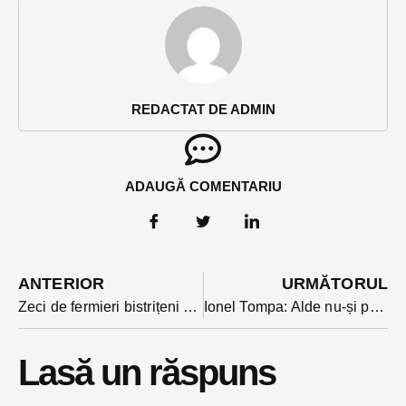
REDACTAT DE ADMIN
ADAUGĂ COMENTARIU
ANTERIOR
URMĂTORUL
Zeci de fermieri bistrițeni aplică pentru subvenția de 3000 de euro la tomate. Banii vin doar după ce ce demonstrează că au vândut 2 tone
Ionel Tompa: Alde nu-și permite plecări acuma. Că nu e PSD, să dea afară 5 parlamentari și să nu simtă
Lasă un răspuns