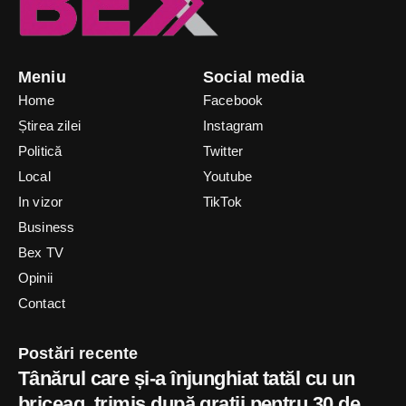
Meniu
Social media
Home
Facebook
Știrea zilei
Instagram
Politică
Twitter
Local
Youtube
In vizor
TikTok
Business
Bex TV
Opinii
Contact
Postări recente
Tânărul care și-a înjunghiat tatăl cu un
briceag, trimis după gratii pentru 30 de