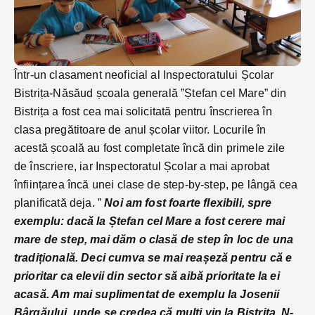
Într-un clasament neoficial al Inspectoratului Școlar
Bistrița-Năsăud școala generală ”Ștefan cel Mare” din
Bistrița a fost cea mai solicitată pentru înscrierea în
clasa pregătitoare de anul școlar viitor. Locurile în
acestă școală au fost completate încă din primele zile
de înscriere, iar Inspectoratul Școlar a mai aprobat
înființarea încă unei clase de step-by-step, pe lângă cea
planificată deja. ”
Noi am fost foarte flexibili, spre
exemplu: dacă la Ștefan cel Mare a fost cerere mai
mare de step, mai dăm o clasă de step în loc de una
tradițională. Deci cumva se mai reașeză pentru că e
prioritar ca elevii din sector să aibă prioritate la ei
acasă. Am mai suplimentat de exemplu la Josenii
Bârgăului, unde se credea că mulți vin la Bistrița. N-