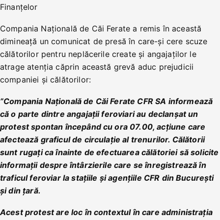
Finanțelor
Compania Națională de Căi Ferate a remis în această
dimineață un comunicat de presă în care-și cere scuze
călătorilor pentru neplăcerile create și angajaților le
atrage atenția căprin această grevă aduc prejudicii
companiei și călătorilor:
”Compania Naţională de Căi Ferate CFR SA informează
că o parte dintre angajaţii feroviari au declanşat un
protest spontan începând cu ora 07.00, acţiune care
afectează graficul de circulaţie al trenurilor. Călătorii
sunt rugaţi ca înainte de efectuarea călătoriei să solicite
informaţii despre întârzierile care se înregistrează în
traficul feroviar la staţiile şi agenţiile CFR din Bucureşti
şi din ţară.
Acest protest are loc în contextul în care administraţia