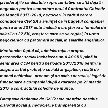
şi federaţiile sindicatele reprezentative se află deja în
negocieri pentru semnatare noului Contractul Colectiv
de Muncă 2017-2018, negocieri în cadrul cărora
conducerea CFR SA a anunţat că în bugetul companiei
pentru anul 2017 este inclusă o creşterea a fondului de
salarii cu 22,5%, creştere care se va regăsi, în urma
negocierilor cu partenerii sociali, în salariile angajaţilor.
Menţionăm faptul că, administraţia a propus
partenerilor sociali încheierea unui ACORD până la
semnarea CCM pentru perioada 2017/2018 pentru a
asigura astfel protecţie socială angajaţilor, relaţii de
muncă echitabile, precum şi un cadru normal şi legal de
funcţionare a companiei după expirarea pe 21 martie
2017 a contractului colectiv de muncă.
Compania Națională de Căi Ferate menţine deschis
dialogul social şi negocierile transparente cu