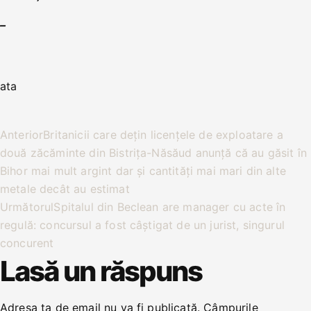
–
ata
Anterior
Britanicii care dețin licențele de exploatare a
două zăcăminte din Bistrița-Năsăud anunță că au găsit în
Bihor mai mult argint dar și cantități mai mari din alte
metale decât au estimat
Următorul
Spitalul din Beclean are manager cu acte în
regulă: concursul a fost câștigat de un jurist, singurul
concurent
Lasă un răspuns
Adresa ta de email nu va fi publicată.
Câmpurile