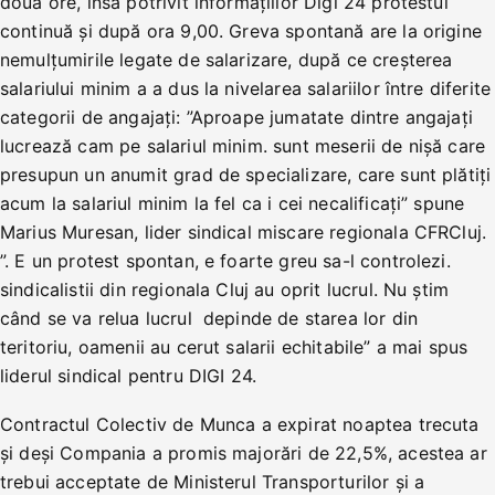
două ore, însă potrivit informațiilor Digi 24 protestul
continuă și după ora 9,00. Greva spontană are la origine
nemulțumirile legate de salarizare, după ce creșterea
salariului minim a a dus la nivelarea salariilor între diferite
categorii de angajați: ”Aproape jumatate dintre angajați
lucrează cam pe salariul minim. sunt meserii de nișă care
presupun un anumit grad de specializare, care sunt plătiți
acum la salariul minim la fel ca i cei necalificați” spune
Marius Muresan, lider sindical miscare regionala CFRCluj.
”. E un protest spontan, e foarte greu sa-l controlezi.
sindicalistii din regionala Cluj au oprit lucrul. Nu știm
când se va relua lucrul depinde de starea lor din
teritoriu, oamenii au cerut salarii echitabile” a mai spus
liderul sindical pentru DIGI 24.
Contractul Colectiv de Munca a expirat noaptea trecuta
și deși Compania a promis majorări de 22,5%, acestea ar
trebui acceptate de Ministerul Transporturilor și a