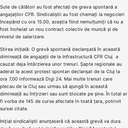
Sute de călători au fost afectaţi de greva spontană a
angajaţilor CFR. Sindicaliştii au fost chemaţi la negocieri
începând cu ora 15.00, aceştia fiind nemulţumiţi că nu a
fost încheiat un nou contract colectiv de muncă şi de
nivelul de salarizare.
Stirea inițială: O grevă spontană declanșată în această
dimineață de angajații de la Infrastructură CFR Cluj a
cauzat deja întârzierea unor trenuri. Șapte regionale au
aderat la acest protest spontan declanșat de la Cluj la
ora 7,00 informează Digi 24. Mai multe trenuri care
plecau de la Cluj sau urmau să ajungă în această
dimineață au întțrzieri sau sunt blocate pe șine. În total ar
fi vorba de 145 de curse afectate în toată țara, potrivit
sursei citate.
Inițial sindicaliștii anunțaseră că această grevă va dura