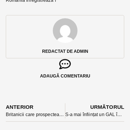
România înregistrează î
REDACTAT DE ADMIN
ADAUGĂ COMENTARIU
ANTERIOR
URMĂTORUL
Britanicii care prospectează zăcămintele de aur și cupru din Zagra au anunțat ce bani investesc în prospecțiuni. Localnicii nu știu nimic dar s-ar bucura să-i vadă în comună
S-a mai înființat un GAL în zona de câmpie din Bistrița-Năsăud. Pentru cheltuieli de funcționare primește 1,4 milioane de euro