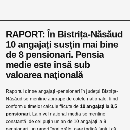
RAPORT: În Bistrița-Năsăud
10 angajați susțin mai bine
de 8 pensionari. Pensia
medie este însă sub
valoarea națională
Raportul dintre angajați -pensionari în județul Bistrița-
Năsăud se menține aproape de cotele naționale, fiind
conform ultimelor calcule făcute de
10 angajați la 8,5
pensionari
. La nivel național media se menține
constantă de cel puțin un an de 10 angajați la 9
pensionari, un raport îngrijorătot care indică faptul că