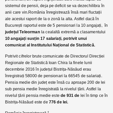
sistemul de pensii, deja pe deficit se va dezechilibra în
anii care vin.România înregistrează însă mari fluctații
ale acestui raport de la o zonă la alta. Astfel dacă în
București raportul este de 5 pensionari la 10 angajați, în
județul Teleorman
la cealaltă extremă a clasamentului
10 angajați susțin 17 salariați, potrivit unui
comunicat al Institutului Național de Statistică.
Potrivit cifrelor brute comunicate de Directorul Direcției
Regionale de Statistică Ioan Chira la finele lunii
decembrie 2016 în județul Bistrița-Năsăud erau
înregistrați 58000 de pensionari la 66545 de salariați.
Pensia medie din județ este însă cu aproape 200 de lei
sub pensia medie înregistrată la nivelul țării. Astfel la
nivelul țării pensia medie este
de 931 de
lei în timp ce în
Bistrița-Năsăud este de
776 de lei.