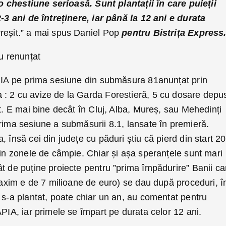
e o chestiune serioasă. Sunt plantații în care puieții
2-3 ani de întreținere, iar până la 12 ani e durata
g
reșit.” a mai spus Daniel Pop
pentru Bistrița Express
au renunțat
APIA pe prima sesiune din submăsura 81anunțat prin
: 2 cu avize de la Garda Forestieră, 5 cu dosare depu
at. E mai bine decât în Cluj, Alba, Mureș, sau Mehedinți
prima sesiune a submăsurii 8.1, lansate în premieră.
 însă cei din județe cu păduri știu că pierd din start 20
din zonele de câmpie. Chiar și așa speranțele sunt mari
t de puține proiecte pentru ”prima împădurire” Banii ca
 maxim e de 7 milioane de euro) se dau după proceduri, î
 s-a plantat, poate chiar un an, au comentat pentru
APIA, iar primele se împart pe durata celor 12 ani.