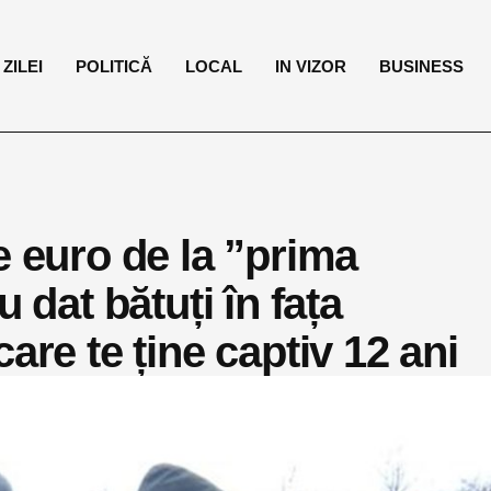
ZILEI
POLITICĂ
LOCAL
IN VIZOR
BUSINESS
e euro de la ”prima
 dat bătuți în fața
are te ține captiv 12 ani