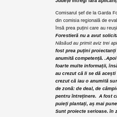
Județe întregi fără aplican
Comisarul șef de la Garda Fo
din comisia regională de eval
însă prea puțini care au reuși
Forestieră nu a avut solici
Năsăud au primit aviz trei apl
fost prea puțini proiectanți
anumită competență. .Apoi 
foarte multe informații, în
au crezut că li se dă aceșt
crezut că iau o anumită sum
de zonă: de deal, de câmpie
pentru întreținere. A fost 
puieți plantați, aș mai pun
Sunt proiecte serio
ase.
în 