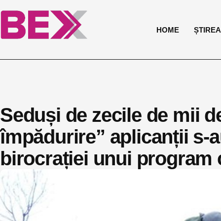
HOME
ȘTIREA 
Seduși de zecile de mii d
împădurire” aplicanții s-au
birocrației unui program c