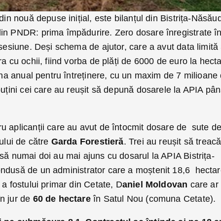
din nouă depuse inițial, este bilanțul din Bistrița-Năsău
in PNDR: prima împădurire. Zero dosare înregistrate î
 sesiune. Deși schema de ajutor, care a avut data limită
a cu ochii, fiind vorba de plăți de 6000 de euro la hecta
 /ha anual pentru întreținere, cu un maxim de 7 milioane
puțini cei care au reușit să depună dosarele la APIA pâ
u aplicanții care au avut de întocmit dosare de sute d
tului de către
Garda Forestieră
. Trei au reușit să treac
să numai doi au mai ajuns cu dosarul la APIA Bistrița-
ondusă de un administrator care a moștenit 18,6 hecta
a fostului primar din Cetate, D
aniel Moldovan
care ar
n jur de
60 de hectare
în Satul Nou (comuna Cetate).