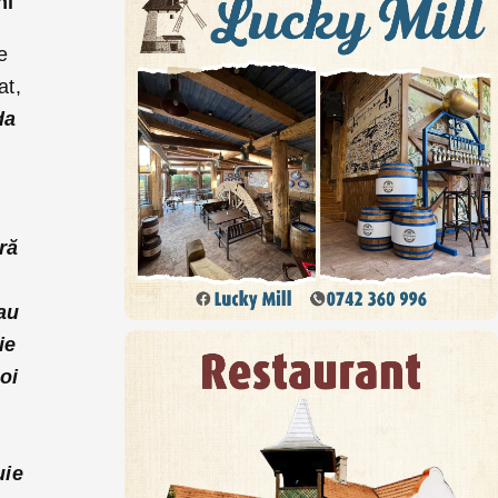
ni
e
at,
da
o
ră
 au
ie
oi
uie