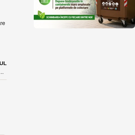
are
UL
 condamnaților penal să ocupe funcții numite sau alese. O consultare publică a fost ținută în preziua unei decizii a CCR