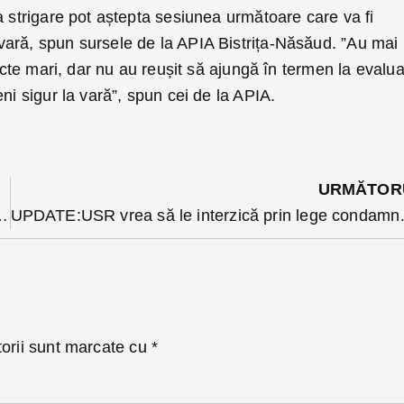
a strigare pot aștepta sesiunea următoare care va fi
ară, spun sursele de la APIA Bistrița-Năsăud. ”Au mai
iecte mari, dar nu au reușit să ajungă în termen la evalu
ni sigur la vară”, spun cei de la APIA.
URMĂTOR
umpește carnea de porc și cu 30 %
UPDATE:USR vrea să le interzică prin lege
torii sunt marcate cu
*