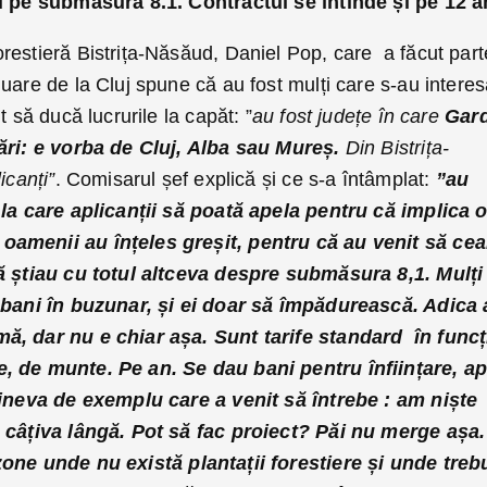
ți pe submăsura 8.1. Contractul se întinde și pe 12 a
restieră Bistrița-Năsăud, Daniel Pop, care a făcut part
uare de la Cluj spune că au fost mulți care s-au interes
t să ducă lucrurile la capăt: ”
au fost județe în care
Gar
tări: e vorba de Cluj, Alba sau Mureș.
Din Bistrița-
icanți”
. Comisarul șef explică și ce s-a întâmplat:
”au
 la care aplicanții să poată apela pentru că implica 
oamenii au înțeles greșit, pentru că au venit să cea
să știau cu totul altceva despre submăsura 8,1. Mulți
i bani în buzunar, și ei doar să împădurească. Adica
ă, dar nu e chiar așa. Sunt tarife standard în funcț
, de munte. Pe an. Se dau bani pentru înființare, ap
cineva de exemplu care a venit să întrebe : am niște
e câțiva lângă. Pot să fac proiect? Păi nu merge așa.
zone unde nu există plantații forestiere și unde treb