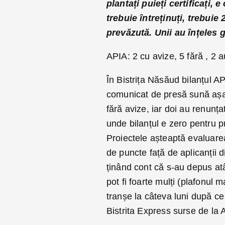
plantați puieți certificați, 
trebuie întreținuți, trebuie 
prevăzută. Unii au înțeles 
APIA: 2 cu avize, 5 fără , 2 
În Bistrița Năsăud bilanțul 
comunicat de presă sună așa 
fără avize, iar doi au renunț
unde bilanțul e zero pentru 
Proiectele așteaptă evaluarea,
de puncte față de aplicanții 
ținând cont că s-au depus atâ
pot fi foarte mulți (plafonul
tranșe la câteva luni după ce
Bistrita Express surse de la 