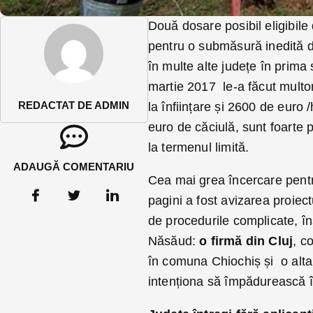
Două dosare posibil eligibile 
pentru o submăsură inedită d
în multe alte județe în prima
martie 2017 le-a făcut multor
REDACTAT DE ADMIN
la înființare și 2600 de euro
euro de căciulă, sunt foarte 
la termenul limită.
ADAUGĂ COMENTARIU
Cea mai grea încercare pentr
pagini a fost avizarea proiec
de procedurile complicate, în
Năsăud:
o firmă din Cluj
, c
în comuna Chiochiș și o alta 
intenționa să împădurească î