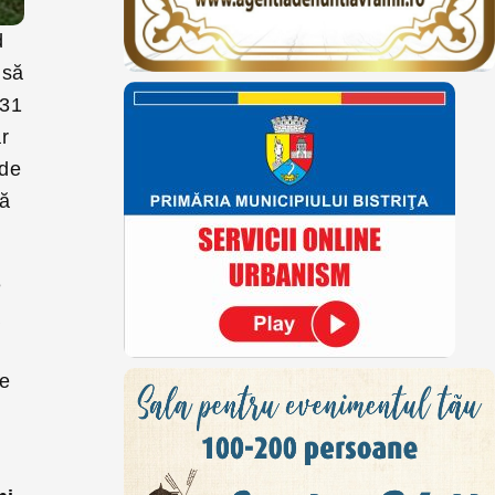
d
nsă
 31
r
 de
nă
e
ă
re