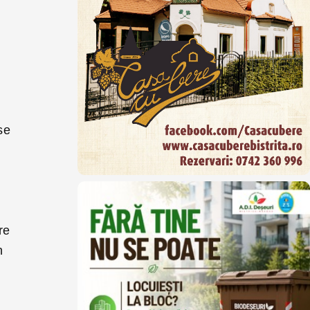
.
se
re
n