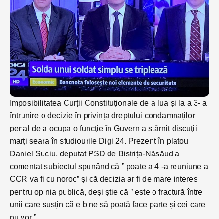
Imposibilitatea Curții Constituționale de a lua și la a 3- a
întrunire o decizie în privința dreptului condamnaților
penal de a ocupa o funcție în Guvern a stârnit discuții
marți seara în studiourile Digi 24. Prezent în platou
Daniel Suciu, deputat PSD de Bistrița-Năsăud a
comentat subiectul spunând că ” poate a 4 -a reuniune a
CCR va fi cu noroc” și că decizia ar fi de mare interes
pentru opinia publică, deși știe că ” este o fractură între
unii care susțin că e bine să poată face parte și cei care
nu vor ”.