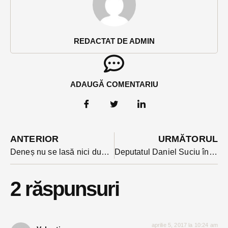
REDACTAT DE ADMIN
ADAUGĂ COMENTARIU
ANTERIOR
URMĂTORUL
Deneș nu se lasă nici după ce Liviu Dragnea l-a urecheat: ”respect punctul de vedere al liderului, dar am dreptul să am părerea mea”
Deputatul Daniel Suciu întrebat dacă e de acord ca un condamnat penal să fie ministru: ” Nu putem să-i ardem pe rug că au făcut o greșeală”
2 răspunsuri
aprilie 5, 2017 la 10:24 am