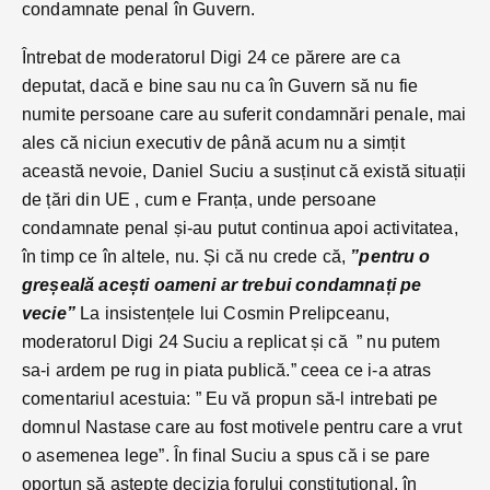
condamnate penal în Guvern.
Întrebat de moderatorul Digi 24 ce părere are ca
deputat, dacă e bine sau nu ca în Guvern să nu fie
numite persoane care au suferit condamnări penale, mai
ales că niciun executiv de până acum nu a simțit
această nevoie, Daniel Suciu a susținut că există situații
de țări din UE , cum e Franța, unde persoane
condamnate penal și-au putut continua apoi activitatea,
în timp ce în altele, nu. Și că nu crede că,
”pentru o
greșeală acești oameni ar trebui condamnați pe
vecie”
La insistențele lui Cosmin Prelipceanu,
moderatorul Digi 24 Suciu a replicat și că ” nu putem
sa-i ardem pe rug in piata publică.” ceea ce i-a atras
comentariul acestuia: ” Eu vă propun să-l intrebati pe
domnul Nastase care au fost motivele pentru care a vrut
o asemenea lege”. În final Suciu a spus că i se pare
oportun să aștepte decizia forului constituțional, în