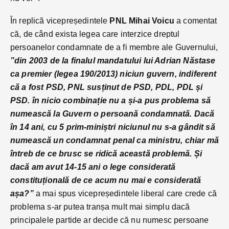
În replică vicepreședintele
PNL Mihai Voicu
a comentat
că, de când exista legea care interzice dreptul
persoanelor condamnate de a fi membre ale Guvernului,
”din 2003 de la finalul mandatului lui Adrian Năstase
ca premier (legea 190/2013) niciun guvern, indiferent
că a fost PSD, PNL susținut de PSD, PDL, PDL și
PSD. în nicio combinație nu a și-a pus problema să
numească la Guvern o persoană condamnată. Dacă
în 14 ani, cu 5 prim-miniștri niciunul nu s-a gândit să
numească un condamnat penal ca ministru, chiar mă
întreb de ce brusc se ridică această problemă. Și
dacă am avut 14-15 ani o lege considerată
constituțională de ce acum nu mai e considerată
așa?”
a mai spus vicepreședintele liberal care crede că
problema s-ar putea tranșa mult mai simplu dacă
principalele partide ar decide că nu numesc persoane