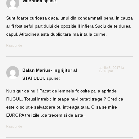
Valentina
spune:
Sunt foarte curioasa daca, unul din condamnatii penal in cauza
ar fi fost seful partidului de opozitie.Il infiera Suciu de te durea
capul. Atitudinea asta duplicitara ma irita la culme.
Răspunde
aprilie 5, 2017 la
Balan Marius- ingrijitor al
12:18 pm
STATULUI.
spune:
Nu sigur ca nu ! Pacat de lemnele folosite pt. a aprinde
RUGUL. Totusi intreb ; In teapa nu-i puteti trage ? Cred ca
este o solutie salvatoare pt. intreaga tara. O sa se mire
EUROPA trei zile ,da trecem si de asta .
Răspunde