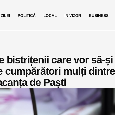
ZILEI
POLITICĂ
LOCAL
IN VIZOR
BUSINESS
 bistrițenii care vor să-și
 cumpărători mulți dintr
vacanța de Paști