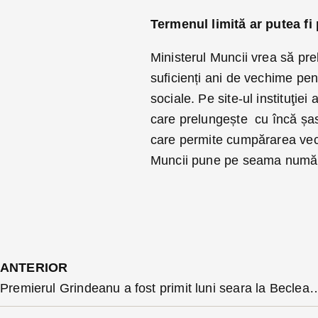
Termenul limită ar putea fi 
Ministerul Muncii vrea să pr
suficienți ani de vechime pent
sociale. Pe site-ul instituţie
care prelungește cu încă șas
care permite cumpărarea vec
Muncii pune pe seama număru
ANTERIOR
Premierul Grindeanu a fost primit luni seara la Beclean, dimineață es