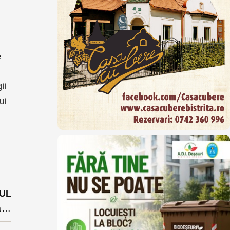
e
ii
ui
UL
Premierii se schimbă, practicile rămân: Bistrița în curățenie generală dedicată vizitei lui Grindeanu