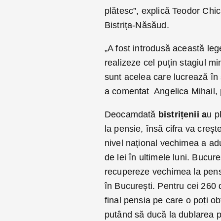
plătesc”, explică Teodor Chi
Bistrița-Năsăud.
„A fost introdusă această le
realizeze cel puţin stagiul m
sunt acelea care lucrează în s
a comentat Angelica Mihail, 
Deocamdată
bistrițenii a
u p
la pensie, însă cifra va creșt
nivel național vechimea a ad
de lei în ultimele luni. Bucure
recupereze vechimea la pens
în București. Pentru cei 260 d
final pensia pe care o poți ob
putând să ducă la dublarea p