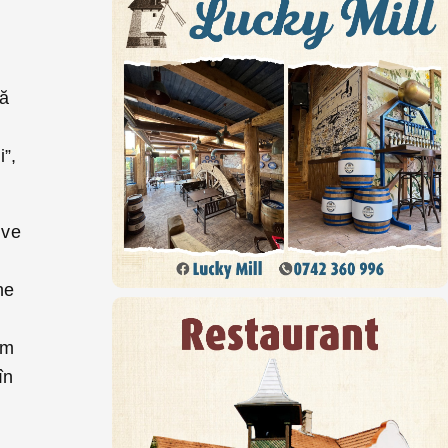
să
i”,
ive
ne
um
în