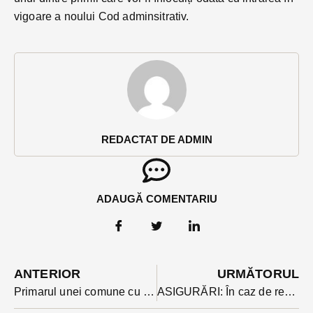
vigoare a noului Cod adminsitrativ.
REDACTAT DE ADMIN
ADAUGĂ COMENTARIU
ANTERIOR
URMĂTORUL
Primarul unei comune cu 3000 de locuitori cotat cu mari șanse la șefia județeană a PNL Bistrița-Năsăud. Ioan Oltean spune că e cel mai bun dintre candidați
ASIGURĂRI: În caz de reacții adverse la vaccinare statul va plăti integral tratamentul copilului. Medicii bistrițeni spun însă că precizarea e de imagine