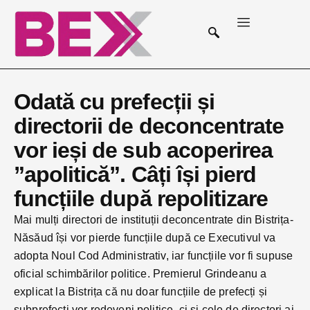
Odată cu prefecții și
directorii de deconcentrate
vor ieși de sub acoperirea
”apolitică”. Câți își pierd
funcțiile după repolitizare
Mai mulți directori de instituții deconcentrate din Bistrița-
Năsăud își vor pierde funcțiile după ce Executivul va
adopta Noul Cod Administrativ, iar funcțiile vor fi supuse
oficial schimbărilor politice. Premierul Grindeanu a
explicat la Bistrița că nu doar funcțiile de prefecți și
subprefecți vor redeveni politice, ci și cele de directori ai