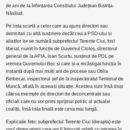
de ani de la înființarea Consiliului Județean Bistrița-
Năsăud.
Pe lista scurtă a celor care au ajuns directori sau
demnitari cu altă susținere decât cea a PSD-ului și
aliaților lor se numără subprefectul Terente Ciui, fost
liberal, numit în funcție de Guvernul Cioloș, directorul
general de la APIA, Ioan Scurtu, susținut de PDL pe
vremea Guvernului Boc și care și-a recâștigat funcția în
instanță după mai mulți ani de procese sau Otilia
Berbecar, inspectorul șef de la inspectoratul Teritorial de
Muncă, aflată în aceeași situație. Acestea sunt însă doar
câteva exemple de directori de deconcentrate sau
oficiali care nu vor primi sprijinul politic al actualei
coaliții, însă lista finală este ceva mai lungă.
Explicație foto: subprefectul Terente Ciui (dreapta) este
unul dintre primii care vor fi înlocuiți odată cu intrarea în