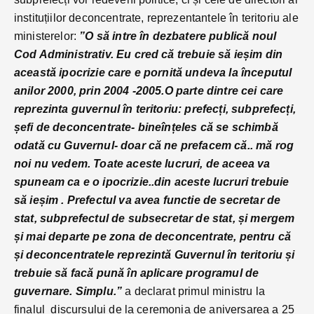
instituțiilor deconcentrate, reprezentantele în teritoriu ale
ministerelor:
”O să intre în dezbatere publică noul
Cod Administrativ. Eu cred că trebuie să ieșim din
această ipocrizie care e pornită undeva la începutul
anilor 2000, prin 2004 -2005.O parte dintre cei care
reprezinta guvernul în teritoriu: prefecți, subprefecți,
șefi de deconcentrate- bineînțeles că se schimbă
odată cu Guvernul- doar că ne prefacem că.. mă rog
noi nu vedem. Toate aceste lucruri, de aceea va
spuneam ca e o ipocrizie..din aceste lucruri trebuie
să ieșim . Prefectul va avea functie de secretar de
stat, subprefectul de subsecretar de stat, și mergem
și mai departe pe zona de deconcentrate, pentru că
și deconcentratele reprezintă Guvernul în teritoriu și
trebuie să facă pună în aplicare programul de
guvernare. Simplu.”
a declarat primul ministru la
finalul discursului de la ceremonia de aniversarea a 25