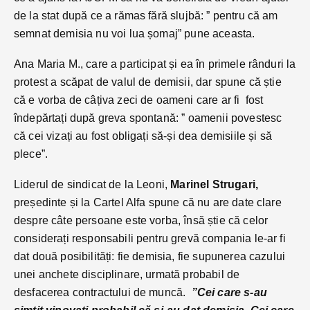
de la stat după ce a rămas fără slujbă: ” pentru că am
semnat demisia nu voi lua șomaj” pune aceasta.
Ana Maria M., care a participat și ea în primele rânduri la
protest a scăpat de valul de demisii, dar spune că știe
că e vorba de câțiva zeci de oameni care ar fi fost
îndepărtați după greva spontană: ” oamenii povestesc
că cei vizați au fost obligați să-și dea demisiile și să
plece”.
Liderul de sindicat de la Leoni,
Marinel Strugari,
președinte și la Cartel Alfa spune că nu are date clare
despre câte persoane este vorba, însă știe că celor
considerați responsabili pentru grevă compania le-ar fi
dat două posibilități: fie demisia, fie supunerea cazului
unei anchete disciplinare, urmată probabil de
desfacerea contractului de muncă.
”Cei care s-au