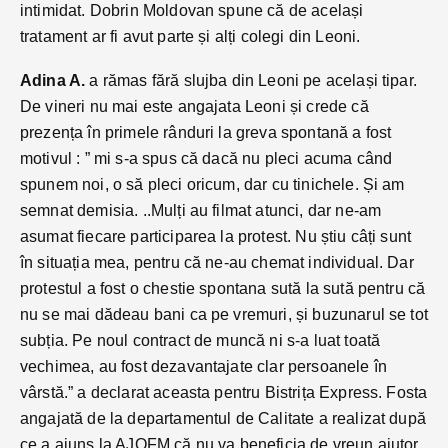
intimidat. Dobrin Moldovan spune că de același
tratament ar fi avut parte și alți colegi din Leoni.
Adina A.
a rămas fără slujba din Leoni pe același tipar.
De vineri nu mai este angajata Leoni și crede că
prezența în primele rânduri la greva spontană a fost
motivul : ” mi s-a spus că dacă nu pleci acuma când
spunem noi, o să pleci oricum, dar cu tinichele. Și am
semnat demisia. ..Mulți au filmat atunci, dar ne-am
asumat fiecare participarea la protest. Nu știu câți sunt
în situația mea, pentru că ne-au chemat individual. Dar
protestul a fost o chestie spontana sută la sută pentru că
nu se mai dădeau bani ca pe vremuri, și buzunarul se tot
subția. Pe noul contract de muncă ni s-a luat toată
vechimea, au fost dezavantajate clar persoanele în
vârstă.” a declarat aceasta pentru Bistrița Express. Fosta
angajată de la departamentul de Calitate a realizat după
ce a ajuns la AJOFM că nu va beneficia de vreun ajutor