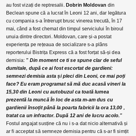
au fost vizați de reptresalii.
Dobrin Moldovan
din
Beclean spune că a lucrat în Leoni 12 ani, dar legătura
cu compania s-a întrerupt brusc vinerea trecută, în 17
mai, când a fost chemat din timpul serviciului în biroul
unuia dintre directori. Moldovan, care și-a postat
experiența pe rețeaua de socializare s-a plâns
reporterului Bistrița Express că a fost forțat să-și dea
demisia:
” Din moment ce ti se spune clar de seful
dumitale, după ce ai fost escortat de gardieni:
semnezi demisia asta și pleci din Leoni, ce mai poți
face? Eu eram programat să mă duc acasă vineri la
15,30 din Leoni cu autobuzul ca toată lumea
prezentă la muncă În loc de asta m-am dus cu
gardienii însoțit până la poarta fabricii la ora 13,00 ,
tratat ca un infractor. După 12 ani de lucru acolo.”
Fostul angajat susține că nu i s-a dat nicio alternativă și
ar fi acceptat să semneze demisia pentru că s-ar fi simțit