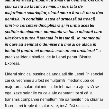
simțit vinovați probabil că și-au dat demisia. Cei care
știu că nu au făcut cu nimic în pus față de
majoritatea salariaților, sfatul meu a fost să nu-și dea
demisia. În condițiile astea ei urmează să treacă
printr-o cercetare disciplinară și în urma acestei
ședințe disciplinare, compania va lua o măsură care
ulterior va putea fi atacată în instanță. În momentul
în care au semnat o demisie nu mai ai ce ataca în
instanță pentru că demisia este un act unilateral ”
a
precizat liderul sindical de la Leoni pentru Bistrița
Express.
Liderul sindical susține că angajații din Leoni, în special
cei cu vechime au fost nemulțumiți imediat după ce
majorarea salariului minim din februarie a ajuns să se
egalizeze salariile cu cele ale debutanților și că a
transmis companiei nemulțumirile oamenilor, ba chiar ar
fi cerut trei trepte de salarizare, însă fără succes.