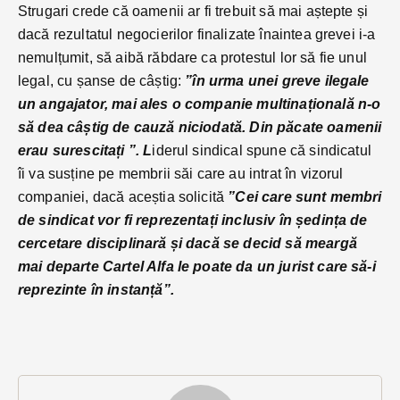
Strugari crede că oamenii ar fi trebuit să mai aștepte și
dacă rezultatul negocierilor finalizate înaintea grevei i-a
nemulțumit, să aibă răbdare ca protestul lor să fie unul
legal, cu șanse de câștig:
”în urma unei greve ilegale
un angajator, mai ales o companie multinațională n-o
să dea câștig de cauză niciodată. Din păcate oamenii
erau surescitați ”. L
iderul sindical spune că sindicatul
îi va susține pe membrii săi care au intrat în vizorul
companiei, dacă aceștia solicită
”Cei care sunt membri
de sindicat vor fi reprezentați inclusiv în ședința de
cercetare disciplinară și dacă se decid să meargă
mai departe Cartel Alfa le poate da un jurist care să-i
reprezinte în instanță”.