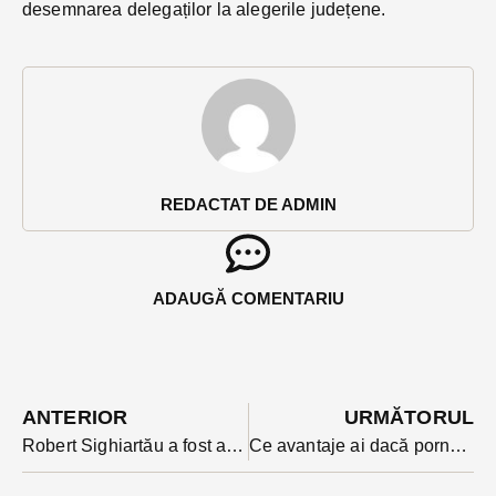
desemnarea delegaților la alegerile județene.
REDACTAT DE ADMIN
ADAUGĂ COMENTARIU
ANTERIOR
URMĂTORUL
Robert Sighiartău a fost ales secretar general al PNL, la nici 2 luni de la pierderea funcției de președinte județean
Ce avantaje ai dacă pornești un business în Parcul Industrial Bistrița?