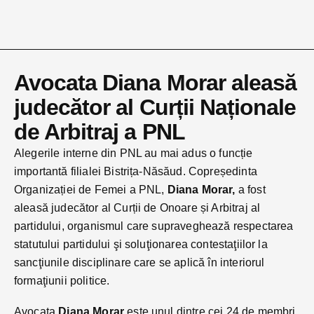
Avocata Diana Morar aleasă
judecător al Curții Naționale
de Arbitraj a PNL
Alegerile interne din PNL au mai adus o funcție
importantă filialei Bistrița-Năsăud. Copreședinta
Organizației de Femei a PNL,
Diana Morar,
a fost
aleasă judecător al Curții de Onoare și Arbitraj al
partidului, organismul care supraveghează respectarea
statutului partidului şi soluţionarea contestaţiilor la
sancţiunile disciplinare care se aplică în interiorul
formaţiunii politice.
Avocata
Diana Morar
este unul dintre cei 24 de membri