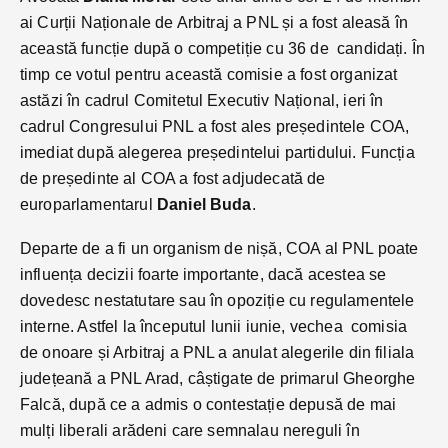
ai Curții Naționale de Arbitraj a PNL și a fost aleasă în
această funcție după o competiție cu 36 de candidați. În
timp ce votul pentru această comisie a fost organizat
astăzi în cadrul Comitetul Executiv Național, ieri în
cadrul Congresului PNL a fost ales președintele COA,
imediat după alegerea președintelui partidului. Funcția
de președinte al COA a fost adjudecată de
europarlamentarul
Daniel Buda
.
Departe de a fi un organism de nișă, COA al PNL poate
influența decizii foarte importante, dacă acestea se
dovedesc nestatutare sau în opoziție cu regulamentele
interne. Astfel la începutul lunii iunie, vechea comisia
de onoare și Arbitraj a PNL a anulat alegerile din filiala
județeană a PNL Arad, câștigate de primarul Gheorghe
Falcă, după ce a admis o contestație depusă de mai
mulți liberali arădeni care semnalau nereguli în