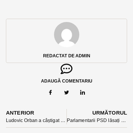
REDACTAT DE ADMIN
ADAUGĂ COMENTARIU
ANTERIOR
URMĂTORUL
Ludovic Orban a câștigat la scor președinția PNL
Parlamentarii PSD lăsați astăzi singuri în Parlament să-și citească moțiunea. Ce fac bistrițenii din Parlament