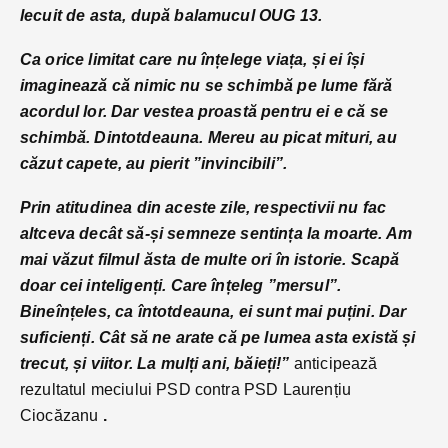
lecuit de asta, după balamucul OUG 13.
Ca orice limitat care nu înțelege viața, și ei își
imaginează că nimic nu se schimbă pe lume fără
acordul lor. Dar vestea proastă pentru ei e că se
schimbă. Dintotdeauna. Mereu au picat mituri, au
căzut capete, au pierit ”invincibili”.
Prin atitudinea din aceste zile, respectivii nu fac
altceva decât să-și semneze sentința la moarte. Am
mai văzut filmul ăsta de multe ori în istorie. Scapă
doar cei inteligenți. Care înțeleg ”mersul”.
Bineînțeles, ca întotdeauna, ei sunt mai puțini. Dar
suficienți. Cât să ne arate că pe lumea asta există și
trecut, și viitor. La mulți ani, băieți!”
anticipează
rezultatul meciului PSD contra PSD Laurențiu
Ciocăzanu
.