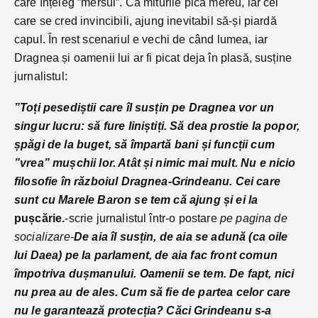
care înțeleg ”mersul”. Că miturile pică mereu, iar cei
care se cred invincibili, ajung inevitabil să-și piardă
capul. În rest scenariul e vechi de când lumea, iar
Dragnea și oamenii lui ar fi picat deja în plasă, susține
jurnalistul:
”Toți pesediștii care îl susțin pe Dragnea vor un
singur lucru: să fure liniștiți. Să dea prostie la popor,
șpăgi de la buget, să împartă bani și funcții cum
”vrea” mușchii lor. Atât și nimic mai mult. Nu e nicio
filosofie în războiul Dragnea-Grindeanu. Cei care
sunt cu Marele Baron se tem că ajung și ei la
pușcărie.
-scrie jurnalistul într-o postare
pe pagina de
socializare-
De aia îl susțin, de aia se adună (ca oile
lui Daea) pe la parlament, de aia fac front comun
împotriva dușmanului. Oamenii se tem. De fapt, nici
nu prea au de al
es. Cum să fie de partea celor care
nu le garantează protecția? Căci Grindeanu s-a