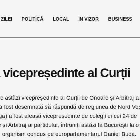
ZILEI
POLITICĂ
LOCAL
IN VIZOR
BUSINESS
 vicepreședinte al Curții
e astăzi vicepreședinte al Curții de Onoare și Arbitraj a
și a fost desemnată să răspundă de regiunea de Nord Ves
ga) a fost aleasă vicepreședinte de colegii ei cei 24 de
și Arbitraj ai partidului, întruniți astăzi la București la o
 organism condus de europarlamentarul Daniel Buda.