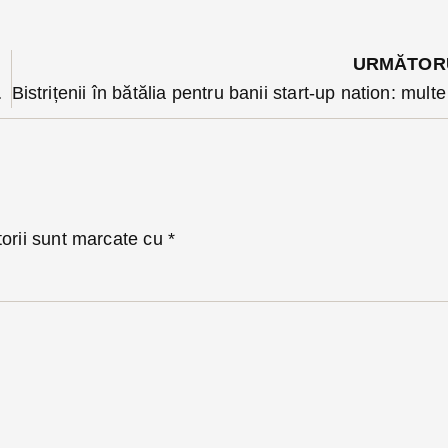
URMĂTOR
tru norma întreagă
torii sunt marcate cu
*