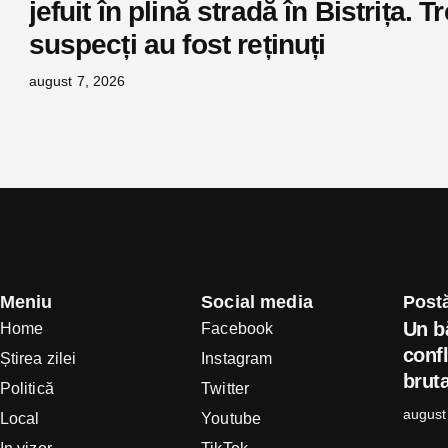
jefuit în plină stradă în Bistrița. Tr
suspecți au fost reținuți
august 7, 2026
Meniu
Social media
Postă
Un b
Home
Facebook
confl
Știrea zilei
Instagram
bruta
Politică
Twitter
august
Local
Youtube