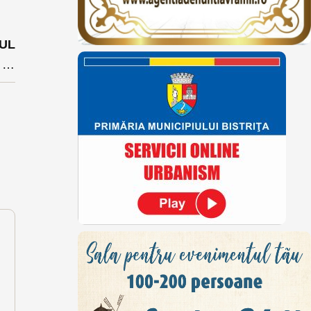
UL
Bistrițenii în bătălia pentru banii start-up nation: multe proiecte dar punctaj mic