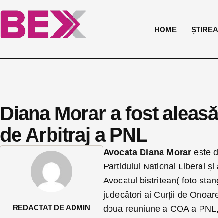
HOME
ȘTIREA 
Diana Morar a fost aleasă
de Arbitraj a PNL
Avocata Diana Morar
este d
Partidului Național Liberal 
Avocatul bistrițean( foto stan
judecători ai Curții de Onoare 
REDACTAT DE ADMIN
doua reuniune a COA a PNL,