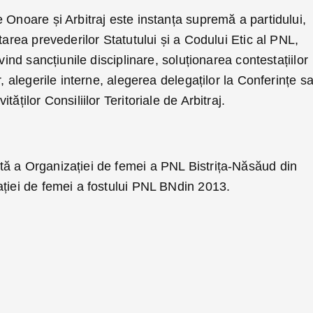
 Onoare și Arbitraj este instanța supremă a partidului,
tarea prevederilor Statutului și a Codului Etic al PNL,
vind sancțiunile disciplinare, soluționarea contestațiilor
r, alegerile interne, alegerea delegaților la Conferințe s
ăților Consiliilor Teritoriale de Arbitraj.
ă a Organizației de femei a PNL Bistrița-Năsăud din
ației de femei a fostului PNL BNdin 2013.