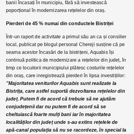
banii încasați în municipiu, fără să investească
poporțional în modernizarea rețelelor din oraș.
Pierderi de 45 % numai din conductele Bistriței
Într-un raport de activitate a primul său an ca și consilier
local, publicat pe blogul personal Chereji susține că pe
seama acestor încasări de la bistrițeni, Aquabis își
continuă politica de modernizare a rețelelor din județ, în
timp ce locuitorii municipiului plătesc costurile rețelelor
din oraș, care inregistrează pierderi în lipsa investițiilor:
”Majoritatea veniturilor Aquabis sunt realizate la
Bistrița, care astfel suportă dezvoltarea rețelelor din
județ. Putem fi de acord că trebuie să ne ajutăm
conjudețenii dar nu putem fi de acord să se
cheltuiască foarte mulți bani iar în majoritatea
localităților din județ unde s-au extins rețelele de
apă-canal populația să nu se racordeze, în special la