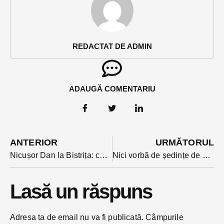
REDACTAT DE ADMIN
ADAUGĂ COMENTARIU
ANTERIOR
URMĂTORUL
Nicușor Dan la Bistrița: candidez din nou în funcție de rezultatul referendumului intern
Nici vorbă de ședințe de Consiliu transmise online. Primarul crede că aleșii ar profita de transmisie să-și facă imagine pe seama Consiliului Local
Lasă un răspuns
Adresa ta de email nu va fi publicată.
Câmpurile