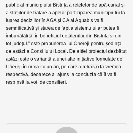
public al municipiului Bistrița a rețelelor de apă-canal și
a stațiilor de tratare a apelor participarea municipiului la
luarea deciziilor în AGA și CA al Aquabis va fi
semnificativă și starea de fapt a sistemului ar putea fi
îmbunătățită, în beneficiul cetățenilor din Bistrița și din
tot județul.” este propunerea lui Chereji pentru ședința
de astăzi a Consiliului Local. De altfel proiectul dezbătut
astăzi este o variantă a unei alte inițiative formulate de
Chereji în urmă cu un an, pe care a retras-o la vremea
respectivă, deoarece a ajuns la concluzia că îi va fi
respinsă la vot de consilieri.