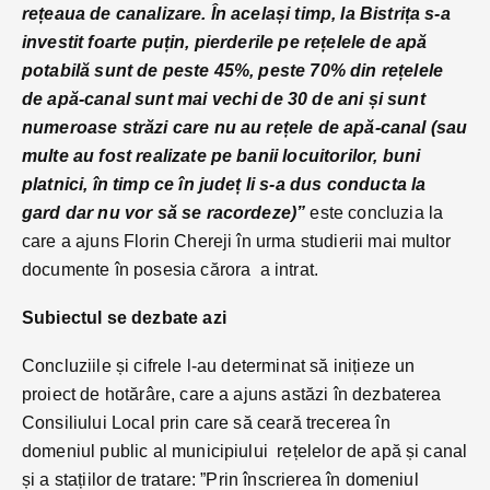
rețeaua de canalizare. În același timp, la Bistrița s-a
investit foarte puțin, pierderile pe rețelele de apă
potabilă sunt de peste 45%, peste 70% din rețelele
de apă-canal sunt mai vechi de 30 de ani și sunt
numeroase străzi care nu au rețele de apă-canal (sau
multe au fost realizate pe banii locuitorilor, buni
platnici, în timp ce în județ li s-a dus conducta la
gard dar nu vor să se racordeze)”
este concluzia la
care a ajuns Florin Chereji în urma studierii mai multor
documente în posesia cărora a intrat.
Subiectul se dezbate azi
Concluziile și cifrele l-au determinat să inițieze un
proiect de hotărâre, care a ajuns astăzi în dezbaterea
Consiliului Local prin care să ceară trecerea în
domeniul public al municipiului rețelelor de apă și canal
și a stațiilor de tratare: ”Prin înscrierea în domeniul