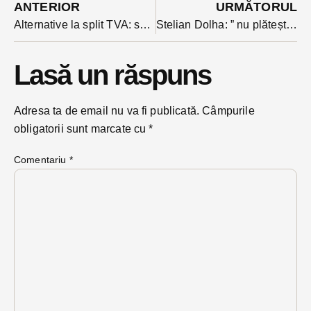
ANTERIOR
URMĂTORUL
Alternative la split TVA: să-l aplice doar cei care nu-și plătesc obligațiile la fisc
Stelian Dolha: ” nu plătește nimeni pentru că Bistrița a intrat pe harta neagră a conflictelor interetnice?”
Lasă un răspuns
Adresa ta de email nu va fi publicată.
Câmpurile
obligatorii sunt marcate cu
*
Comentariu
*