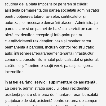
scutirea de la plata impozitelor pe teren și clădiri;
asistență permanentă din partea societății administrator
pentru obținerea tuturor avizelor, certificatelor și
autorizațiilor necesare demarării afacerii. Administrația
parcului are și un pachet de bază cu servicii pe care le
oferă rezidenților: recepție și info-point pentru
clienții/vizitatorii rezidenților; paza și monitorizarea
permanentă a parcului, inclusiv control registru trafic
auto; întreținerea/repararea/mentenanța infrastructurii
comune a parcului; iluminatul public stradal și pietonal;
curățenie și întreținere spații verzi; paza și stingerea
incendiilor.
În al treilea rând,
servicii suplimentare de asistență.
La cerere, administrația parcului oferă rezidenților:
asistență pentru obținerea de finanțare nerambursabilă
și ajutoare de stat; asistență pentru crearea de companii