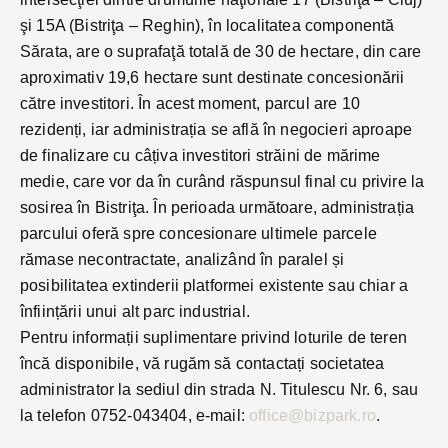
şi 15A (Bistriţa – Reghin), în localitatea componentă
Sărata, are o suprafaţă totală de 30 de hectare, din care
aproximativ 19,6 hectare sunt destinate concesionării
către investitori. În acest moment, parcul are 10
rezidenți, iar administrația se află în negocieri aproape
de finalizare cu câțiva investitori străini de mărime
medie, care vor da în curând răspunsul final cu privire la
sosirea în Bistriţa. În perioada următoare, administrația
parcului oferă spre concesionare ultimele parcele
rămase necontractate, analizând în paralel și
posibilitatea extinderii platformei existente sau chiar a
înființării unui alt parc industrial.
Pentru informații suplimentare privind loturile de teren
încă disponibile, vă rugăm să contactați societatea
administrator la sediul din strada N. Titulescu Nr. 6, sau
la telefon 0752-043404, e-mail:
office@bizpark.ro
.