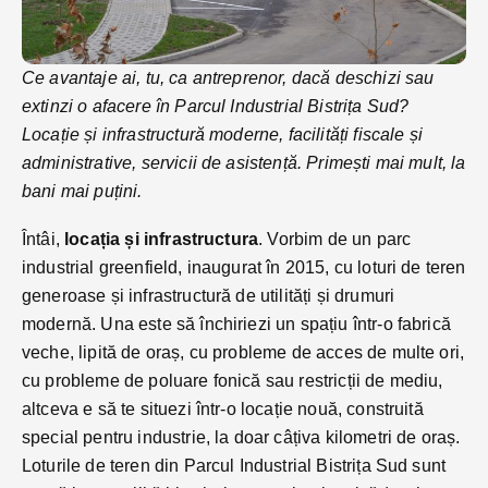
Ce avantaje ai, tu, ca antreprenor, dacă deschizi sau
extinzi o afacere în Parcul Industrial Bistrița Sud?
Locație și infrastructură moderne, facilități fiscale și
administrative, servicii de asistență. Primești mai mult, la
bani mai puțini.
Întâi,
locația și infrastructura
. Vorbim de un parc
industrial greenfield, inaugurat în 2015, cu loturi de teren
generoase și infrastructură de utilități și drumuri
modernă. Una este să închiriezi un spațiu într-o fabrică
veche, lipită de oraș, cu probleme de acces de multe ori,
cu probleme de poluare fonică sau restricții de mediu,
altceva e să te situezi într-o locație nouă, construită
special pentru industrie, la doar câțiva kilometri de oraș.
Loturile de teren din Parcul Industrial Bistrița Sud sunt