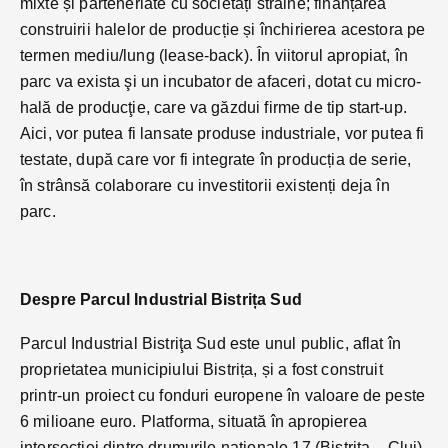
mixte și parteneriate cu societăți străine; finanțarea
construirii halelor de producție și închirierea acestora pe
termen mediu/lung (lease-back). În viitorul apropiat, în
parc va exista şi un incubator de afaceri, dotat cu micro-
hală de producţie, care va găzdui firme de tip start-up.
Aici, vor putea fi lansate produse industriale, vor putea fi
testate, după care vor fi integrate în producția de serie,
în strânsă colaborare cu investitorii existenți deja în
parc.
Despre Parcul Industrial Bistrița Sud
Parcul Industrial Bistriţa Sud este unul public, aflat în
proprietatea municipiului Bistrița, și a fost construit
printr-un proiect cu fonduri europene în valoare de peste
6 milioane euro. Platforma, situată în apropierea
intersecţiei dintre drumurile naţionale 17 (Bistriţa – Cluj)