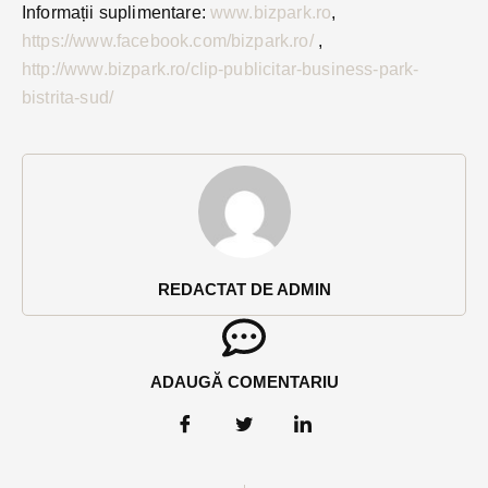
Informații suplimentare:
www.bizpark.ro
,
https://www.facebook.com/bizpark.ro/
,
http://www.bizpark.ro/clip-publicitar-business-park-
bistrita-sud/
REDACTAT DE ADMIN
ADAUGĂ COMENTARIU