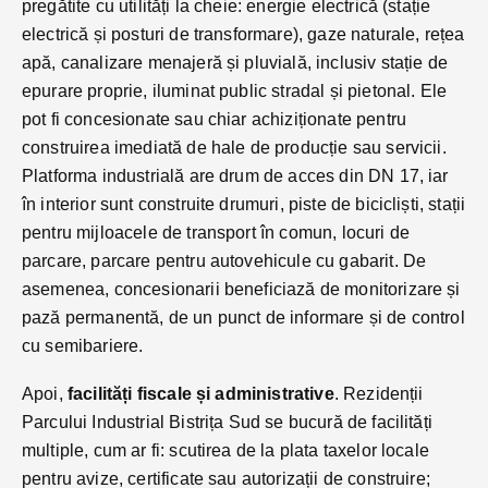
pregătite cu utilități la cheie: energie electrică (stație
electrică și posturi de transformare), gaze naturale, rețea
apă, canalizare menajeră și pluvială, inclusiv stație de
epurare proprie, iluminat public stradal și pietonal. Ele
pot fi concesionate sau chiar achiziționate pentru
construirea imediată de hale de producție sau servicii.
Platforma industrială are drum de acces din DN 17, iar
în interior sunt construite drumuri, piste de bicicliști, stații
pentru mijloacele de transport în comun, locuri de
parcare, parcare pentru autovehicule cu gabarit. De
asemenea, concesionarii beneficiază de monitorizare și
pază permanentă, de un punct de informare și de control
cu semibariere.
Apoi,
facilități fiscale și administrative
. Rezidenții
Parcului Industrial Bistrița Sud se bucură de facilități
multiple, cum ar fi: scutirea de la plata taxelor locale
pentru avize, certificate sau autorizații de construire;