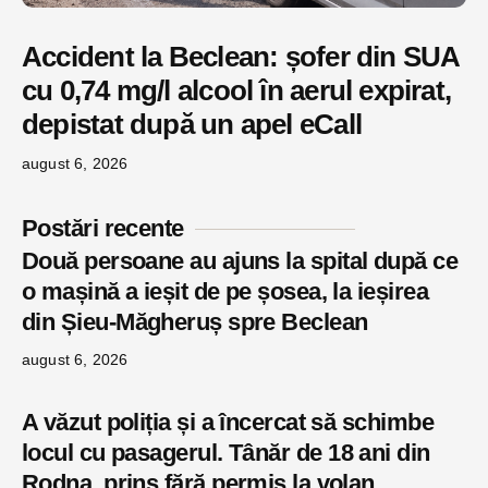
Accident la Beclean: șofer din SUA
cu 0,74 mg/l alcool în aerul expirat,
depistat după un apel eCall
august 6, 2026
Postări recente
Două persoane au ajuns la spital după ce
o mașină a ieșit de pe șosea, la ieșirea
din Șieu-Măgheruș spre Beclean
august 6, 2026
A văzut poliția și a încercat să schimbe
locul cu pasagerul. Tânăr de 18 ani din
Rodna, prins fără permis la volan