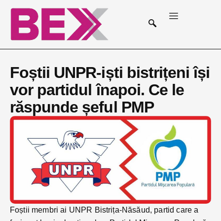
Foștii UNPR-iști bistrițeni își
vor partidul înapoi. Ce le
răspunde șeful PMP
Foștii membri ai UNPR Bistrița-Năsăud, partid care a