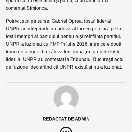
spună că nu este același partid, ci un altul” a mai
comentat Simionca.
Potrivit stiri pe surse, Gabriel Oprea, fostul lider al
UNPR ar intreprinde un adevărat turneu prin țară pe la
foștii membri ai partidului pentru a-și reînființa partidul.
UNPR a fuzionat cu PMP în iulie 2016, între cele două
tururi de alegeri. La câteva luni după ,un grup de foști
lideri ai UNPR au contestat la Tribunalul București actul
de fuziune, declarând că UNPR există și nu a fuzionat.
REDACTAT DE ADMIN