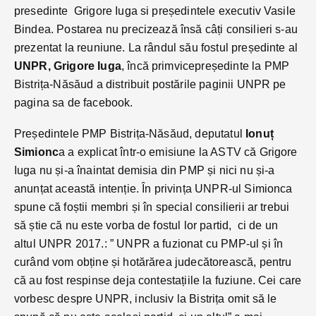
presedinte Grigore Iuga si președintele executiv Vasile
Bindea. Postarea nu precizează însă câți consilieri s-au
prezentat la reuniune. La rândul său fostul președinte al
UNPR, Grigore Iuga
, încă primvicepreședinte la PMP
Bistrița-Năsăud a distribuit postările paginii UNPR pe
pagina sa de facebook.
Președintele PMP Bistrița-Năsăud, deputatul
Ionuț
Simionc
a a explicat într-o emisiune la ASTV că Grigore
Iuga nu și-a înaintat demisia din PMP și nici nu și-a
anunțat această intenție. În privința UNPR-ul Simionca
spune că foștii membri și în special consilierii ar trebui
să știe că nu este vorba de fostul lor partid, ci de un
altul UNPR 2017.: ” UNPR a fuzionat cu PMP-ul și în
curând vom obține și hotărărea judecătorească, pentru
că au fost respinse deja contestațiile la fuziune. Cei care
vorbesc despre UNPR, inclusiv la Bistrița omit să le