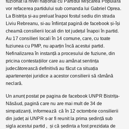
fuzionat la nivel național cu Partidul Mișcarea Populară
vor refacerea partidului sub comanda lui Gabriel Oprea.
La Bistrița și-au preluat înapoi fostul sediu din strada
Liviu Rebreanu, si-au înființat pagină de facebook și-își
cheamă consilierii locali din tot județul înapoi în partid.
Au 17 consilieri locali în 14 comune, care, cu toate
fuziunea cu PMP, nu aparțin încă acestui partid.
Nefinalizarea în instanță a procesului de fuziune, din
pricina contestațiilor care au amânat sentința
judecătorească definitivă au făcut ca situația
apartenenței juridice a acestor consilierii să rămână
neclară.
Un anunț postat pe pagina de facebook UNPR Bistrița-
Năsăud, pagină care nu are mai mult de 34 de
simpatizanți, informează că în 12 octombrie consilierii
din județ ai UNPR s-ar fi reunit la prima ședință sub
sigla acestui partid , și că ședinta a fost prezidata de