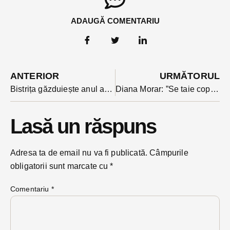
ADAUGĂ COMENTARIU
ANTERIOR
URMĂTORUL
Bistrița găzduiește anul acesta manifestări ale Bienalei Internaționale de Ceramică de la Cluj
Diana Morar: ”Se taie copacii! Scena, imaginile spun totul despre ceea ce însemnăm noi toți pentru cei care au, temporar, pâinea și cuțitul în mână.”
Lasă un răspuns
Adresa ta de email nu va fi publicată.
Câmpurile
obligatorii sunt marcate cu
*
Comentariu
*