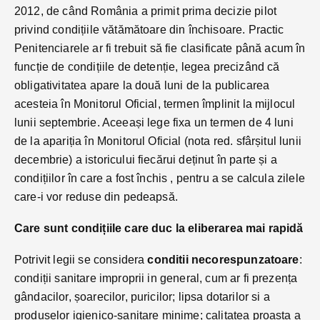
2012, de când România a primit prima decizie pilot
privind condițiile vătămătoare din închisoare. Practic
Penitenciarele ar fi trebuit să fie clasificate până acum în
funcție de condițiile de detenție, legea precizând că
obligativitatea apare la două luni de la publicarea
acesteia în Monitorul Oficial, termen împlinit la mijlocul
lunii septembrie. Aceeași lege fixa un termen de 4 luni
de la apariția în Monitorul Oficial (nota red. sfârșitul lunii
decembrie) a istoricului fiecărui deținut în parte și a
condițiilor în care a fost închis , pentru a se calcula zilele
care-i vor reduse din pedeapsă.
Care sunt condițiile care duc la eliberarea mai rapidă
Potrivit legii se considera
conditii necorespunzatoare
:
condiții sanitare improprii in general, cum ar fi prezența
gândacilor, șoarecilor, puricilor; lipsa dotarilor si a
produselor igienico-sanitare minime; calitatea proasta a