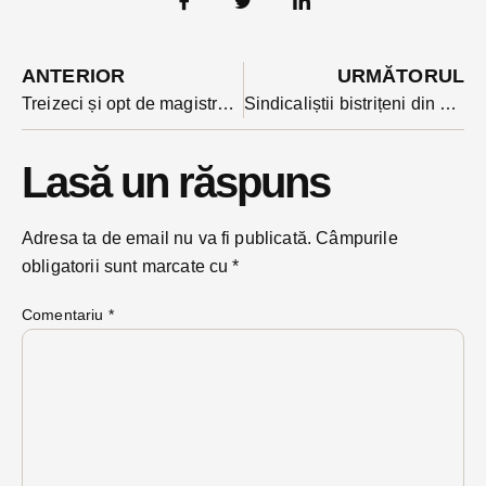
ANTERIOR
URMĂTORUL
Treizeci și opt de magistrați din Bistrița-Năsăud au semnat memoriul împotriva modificării legilor justiției. În țară sunt mai bine de jumătate din numărul total
Sindicaliștii bistrițeni din Sanitas, cu autocarul la mitingul din capitală
Lasă un răspuns
Adresa ta de email nu va fi publicată.
Câmpurile
obligatorii sunt marcate cu
*
Comentariu
*