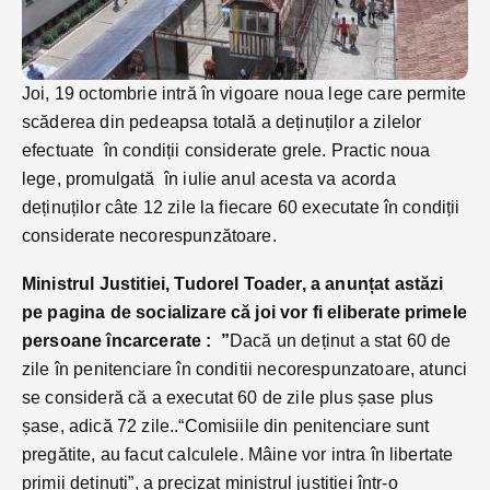
Joi, 19 octombrie intră în vigoare noua lege care permite
scăderea din pedeapsa totală a deținuților a zilelor
efectuate în condiții considerate grele. Practic noua
lege, promulgată în iulie anul acesta va acorda
deținuților câte 12 zile la fiecare 60 executate în condiții
considerate necorespunzătoare.
Ministrul Justitiei, Tudorel Toader, a anunțat astăzi
pe pagina de socializare că joi vor fi eliberate primele
persoane încarcerate : ”
Dacă un deținut a stat 60 de
zile în penitenciare în conditii necorespunzatoare, atunci
se consideră că a executat 60 de zile plus șase plus
șase, adică 72 zile..“Comisiile din penitenciare sunt
pregătite, au facut calculele. Mâine vor intra în libertate
primii detinuți”, a precizat ministrul justiției într-o