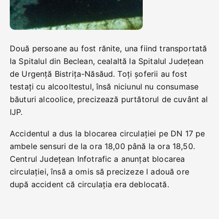
Două persoane au fost rănite, una fiind transportată
la Spitalul din Beclean, cealaltă la Spitalul Județean
de Urgență Bistrița-Năsăud. Toți șoferii au fost
testați cu alcooltestul, însă niciunul nu consumase
băuturi alcoolice, precizează purtătorul de cuvânt al
IJP.
Accidentul a dus la blocarea circulației pe DN 17 pe
ambele sensuri de la ora 18,00 până la ora 18,50.
Centrul Județean Infotrafic a anunțat blocarea
circulației, însă a omis să precizeze l adouă ore
după accident că circulația era deblocată.