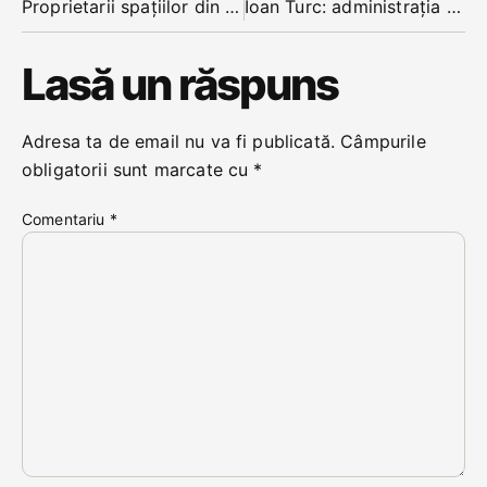
Proprietarii spațiilor din centrul istoric s-au săturat ca municipalitatea să fie pentru unii ciumă, pentru alții mumă
Ioan Turc: administrația Bistriței este obtuză, nu vede mai departe de geamurile Primăriei
Lasă un răspuns
Adresa ta de email nu va fi publicată.
Câmpurile
obligatorii sunt marcate cu
*
Comentariu
*