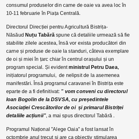
consumul produselor din carne de oaie va avea loc în
10-11 februarie în Piața Centrală.
Directorul Direcției pentru Agricultură Bistrița-
Năsăud
Nuțu Tabără
spune că detaliile urmează să fie
stabilite zilele acestea, însă vor exista producători din
carne și produse de oaie la standuri, câteva exemplare
de oi și miei în țarc chiar în centrul orașului și un
program special. Și evident
ministrul Petru Daea,
inițiatorul programului, de nelipsit de la asemenea
manifestări. Însă programul caravanei în Bistrița este
eparte de a fi definitivat:
” vom conveni cu directorul
Ioan Bogolin de la DSVSA, cu președintele
Asociației Crescătorilor de oi și primarul Bistriței
detaliile acțiunii”
, a mai spus directorul Tabără .
Programul Național ”Alege Oaia” a fost lansat în
octombrie anul trecut și are ca obiectiv stimularea