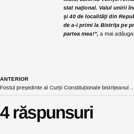
stat naţional. Valul unirii
şi 40 de localităţi din Re
de a-i primi la Bistriţa pe 
partea mea!”,
a mai adăugat
ANTERIOR
Fostul președinte al Curții Constituționale bistrițeanul Augustin Zegrean: ”dacă președintele refuză revoca
4 răspunsuri