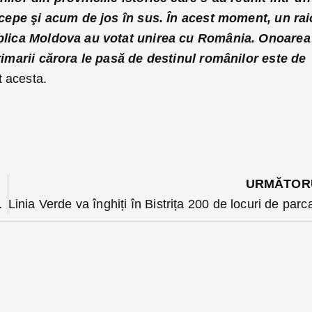
 începe şi acum de jos în sus. În acest moment, un ra
publica Moldova au votat unirea cu România. Onoarea
primarii cărora le pasă de destinul românilor este de
 acesta.
URMĂTOR
rea, nu e temei pentru suspendare”