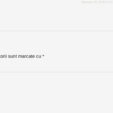
februarie 26, 2018 la 5:
torii sunt marcate cu
*