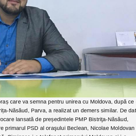
 oraș care va semna pentru unirea cu Moldova, după ce
strița-Năsăud, Parva, a realizat un demers similar. De da
vocare lansată de președintele PMP Bistriţa-Năsăud,
re primarul PSD al oraşului Beclean, Nicolae Moldovan