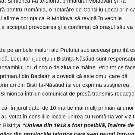
să. Simionca i-a telefonat primarului Moldovan și i-a
mieră pentru România, o hotarâre de Consiliu Local prin c
şi afirme dorinţa ca R.Moldova să revină în vechile
 a acceptat provocarea şi a confirmat că orașul său va
r de pe ambele maluri ale Prutului sub aceeaşi graniţă e
ică. Locuitorii judeţului Bistriţa-Năsăud sunt responsabi
în ansamblul lor, dincolo de ziua de mâine. Prin tot ce fac
 primarul din Beclean a dovedit că este omul care dă
 primari din Bistriţa-Năsăud îşi vor exprima susţinerea
t Simionca într-un comunicat de presă transmis redacției
ă în jurul datei de 10 martie mai mulţi primari ai unor
 au votat în consiliile locale unirea cu România vor vizi
Bistriţa. “
Unirea din 1918 a fost posibilă, înainte de
nilor din provinciile istorice care s-au reunit într-un