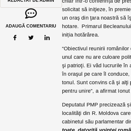
REDACTAT DE ADMIN
chiar într-o conferință de pre
solicitat să iniţieze, în pre
un oraş din ţara noastră să î
ADAUGĂ COMENTARIU
hotare. Primarul Becleanului
iniția hotărârea.
“Obiectivul reunirii românilo
unul care nu are culoare polit
şi patrioţi. Ei văd lucrurile 
în oraşul pe care îl conduce,
tonul. Sunt convins că şi alţi
pentru unire”, a afirmat Ionu
Deputatul PMP precizează și c
localităţi din R. Moldova care
cabinetul său parlamentar din 
toate, datorită voinţei româ