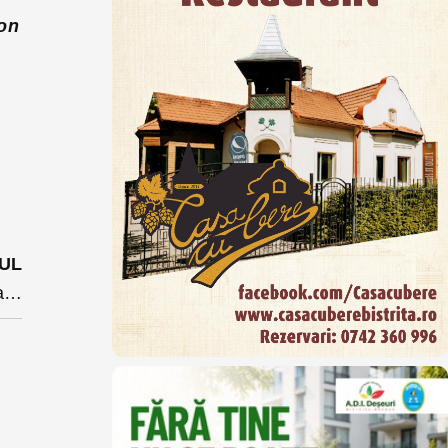
ion
UL
Linia Verde va înghiți în Bistrița 200 de locuri de parcare ultracentrale. Vezi ce planuri de recuperare are municipalitatea