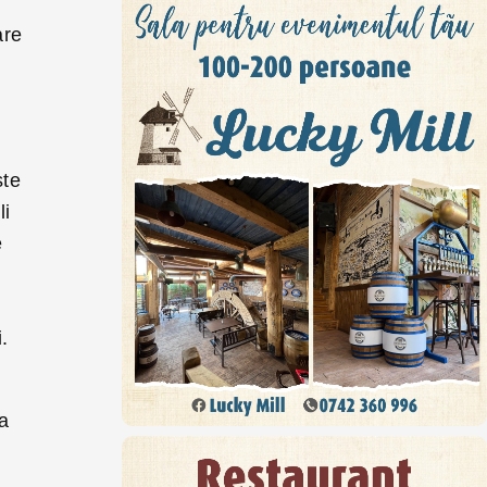
are
ste
li
e
.
ta