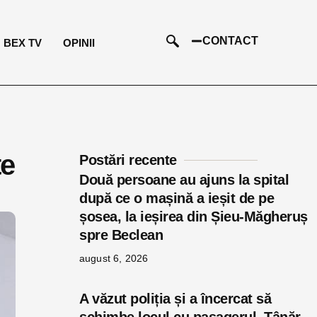
CONTACT
BEX TV
OPINII
te
Postări recente
Două persoane au ajuns la spital
după ce o mașină a ieșit de pe
șosea, la ieșirea din Șieu-Măgheruș
spre Beclean
august 6, 2026
A văzut poliția și a încercat să