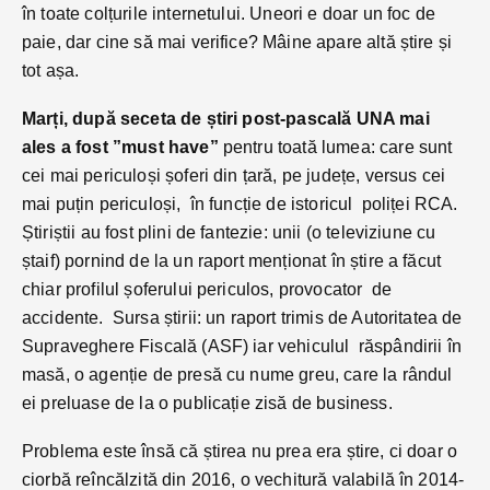
în toate colțurile internetului. Uneori e doar un foc de
paie, dar cine să mai verifice? Mâine apare altă știre și
tot așa.
Marți, după seceta de știri post-pascală UNA mai
ales a fost ”must have”
pentru toată lumea: care sunt
cei mai periculoși șoferi din țară, pe județe, versus cei
mai puțin periculoși, în funcție de istoricul poliței RCA.
Știriștii au fost plini de fantezie: unii (o televiziune cu
ștaif) pornind de la un raport menționat în știre a făcut
chiar profilul șoferului periculos, provocator de
accidente. Sursa știrii: un raport trimis de Autoritatea de
Supraveghere Fiscală (ASF) iar vehiculul răspândirii în
masă, o agenție de presă cu nume greu, care la rândul
ei preluase de la o publicație zisă de business.
Problema este însă că știrea nu prea era știre, ci doar o
ciorbă reîncălzită din 2016, o vechitură valabilă în 2014-