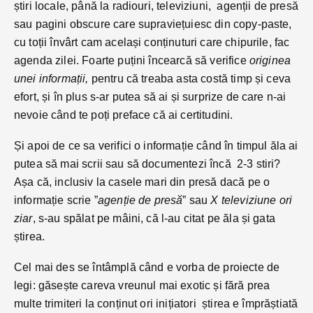
știri locale, până la radiouri, televiziuni, agenții de presă
sau pagini obscure care supraviețuiesc din copy-paste,
cu toții învârt cam același conținuturi care chipurile, fac
agenda zilei. Foarte puțini încearcă să verifice
originea
unei informații,
pentru că treaba asta costă timp și ceva
efort, și în plus s-ar putea să ai și surprize de care n-ai
nevoie când te poți preface că ai certitudini.
Și apoi de ce sa verifici o informație când în timpul ăla ai
putea să mai scrii sau să documentezi încă 2-3 stiri?
Așa că, inclusiv la casele mari din presă dacă pe o
informație scrie ”
agenție de presă
” sau
X televiziune ori
ziar
, s-au spălat pe mâini, că l-au citat pe ăla și gata
știrea.
Cel mai des se întâmplă când e vorba de proiecte de
legi: găsește careva vreunul mai exotic și fără prea
multe trimiteri la conținut ori inițiatori știrea e împrăștiată