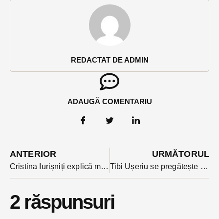
REDACTAT DE ADMIN
ADAUGĂ COMENTARIU
ANTERIOR
URMĂTORUL
Cristina Iurișniți explică motivul stupid pentru care programul pilot masa caldă pentru copii este inaplicabil : guvernanții nu pot sincroniza anul școlar cu anul fiscal
Tibi Ușeriu se pregătește pentru Ultramaratonul din Himalaya. Va lua cu el tricolorul care l-a însoțit și la Cercul Polar
2 răspunsuri