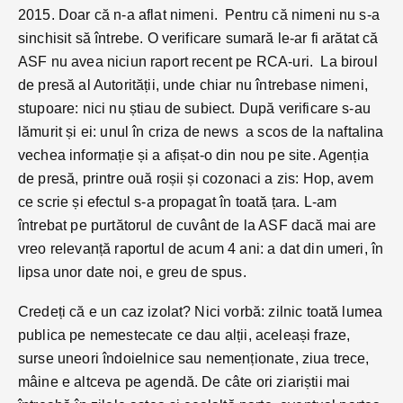
2015. Doar că n-a aflat nimeni. Pentru că nimeni nu s-a
sinchisit să întrebe. O verificare sumară le-ar fi arătat că
ASF nu avea niciun raport recent pe RCA-uri. La biroul
de presă al Autorității, unde chiar nu întrebase nimeni,
stupoare: nici nu știau de subiect. După verificare s-au
lămurit și ei: unul în criza de news a scos de la naftalina
vechea informație și a afișat-o din nou pe site. Agenția
de presă, printre ouă roșii și cozonaci a zis: Hop, avem
ce scrie și efectul s-a propagat în toată țara. L-am
întrebat pe purtătorul de cuvânt de la ASF dacă mai are
vreo relevanță raportul de acum 4 ani: a dat din umeri, în
lipsa unor date noi, e greu de spus.
Credeți că e un caz izolat? Nici vorbă: zilnic toată lumea
publica pe nemestecate ce dau alții, aceleași fraze,
surse uneori îndoielnice sau nemenționate, ziua trece,
mâine e altceva pe agendă. De câte ori ziariștii mai