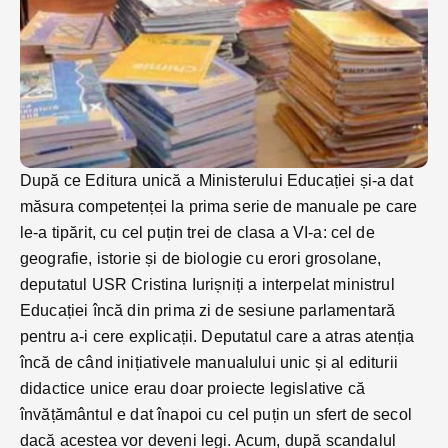
După ce Editura unică a Ministerului Educației și-a dat
măsura competenței la prima serie de manuale pe care
le-a tipărit, cu cel puțin trei de clasa a VI-a: cel de
geografie, istorie și de biologie cu erori grosolane,
deputatul USR Cristina Iurișniți a interpelat ministrul
Educației încă din prima zi de sesiune parlamentară
pentru a-i cere explicații. Deputatul care a atras atenția
încă de când inițiativele manualului unic și al editurii
didactice unice erau doar proiecte legislative că
învățământul e dat înapoi cu cel puțin un sfert de secol
dacă acestea vor deveni legi. Acum, după scandalul