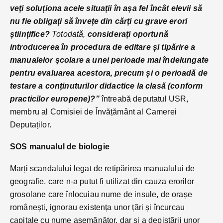
veți soluționa acele situații în așa fel încât elevii să
nu fie obligați să învețe din cărți cu grave erori
științifice?
Totodată,
considerați oportună
introducerea în procedura de editare și tipărire a
manualelor școlare a unei perioade mai îndelungate
pentru evaluarea acestora, precum și o perioadă de
testare a conținuturilor didactice la clasă (conform
practicilor europene)?”
întreabă deputatul USR,
membru al Comisiei de Învățământ al Camerei
Deputaților.
SOS manualul de biologie
Marți scandalului legat de retipărirea manualului de
geografie, care n-a putut fi utilizat din cauza erorilor
grosolane care înlocuiau nume de insule, de orașe
românești, ignorau existența unor țări și încurcau
capitale cu nume asemănător, dar și a depistării unor