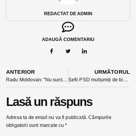
REDACTAT DE ADMIN
ADAUGĂ COMENTARIU
ANTERIOR
URMĂTORUL
Radu Moldovan: ”Nu sunt dintre PSD-iștii extrem de supărați că România nu va avea un președinte cu carnet de partid la PSD
Șefii PSD mulțumiți de bistrițeanul Daniel Suciu: l-au lăsat și în sesiunea asta lider de grup la deputați
Lasă un răspuns
Adresa ta de email nu va fi publicată.
Câmpurile
obligatorii sunt marcate cu
*