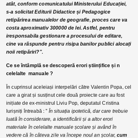
atât, conform comunicatului Ministerului Educației,
s-a solicitat Editurii Didactice și Pedagogice
retipărirea manualelor de geografie, proces care va
costa aproximativ 300000 de lei. Astfel, pentru
iresponsabila gestionare a procesului de editare,
cine va răspunde pentru risipa banilor publici alocați
noii retipăriri?”.
Ce se întâmplă se descoperă erori științifice și n
celelalte manuale ?
În cuprinsul aceleiași interpelări către Valentin Popa, cel
care a girat și susținut cele două proiecte care au fost
inițiate de ex-ministrul Liviu Pop, deputatul Cristina
Iurișniți întreabă : ”
În situația ipotetică, dar care trebuie
luată în considerare, a identificării și a altor erori
materiale în celelalte manuale școlare și având în
vedere că în câteva zile va începe noul an școlar,
cum