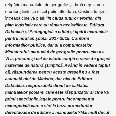
retipăririi manualului de geografie și după depistarea
erorilor științifice în cel puțin alte două, Cristina Iurișniți
întreabă cine va plăti: ”
În ciuda tuturor erorilor din
plan legislativ care au rămas neclarificate, Editura
Didactică și Pedagogică a editat și tipărit manualele
pentru noul an școlar 2017-2018. Conform
informațiilor publice, dar și a comunicatelor
Ministerului, manualul de geografie pentru clasa a
VI-a, precum și cel de istorie conțin o serie de greșeli
materiale de natură științifică. Având în vedere faptul
că, răspunderea pentru aceste greșeli nu a fost
asumată nici de Minister, dar nici de Editura
Didactică, responsabilă direct de calitatea
manualelor școlare, cine este răspunzător și cine va
primi sancțiunile legale pentru incompetența
managerială care a stat la baza procedurilor
defectuoase de editare a manualelor?Mai mult decât