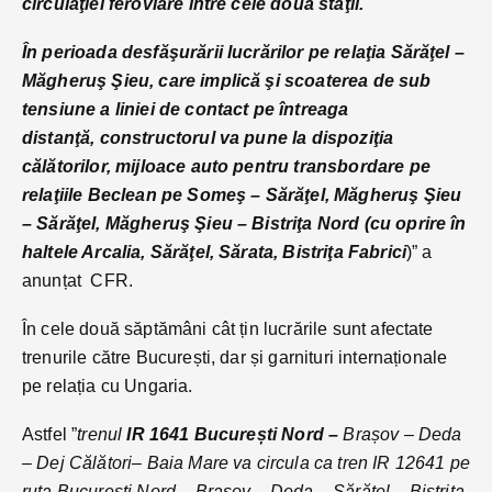
circulaţiei feroviare între cele două staţii.
În perioada desfăşurării lucrărilor pe relaţia Sărăţel –
Măgheruş Şieu, care implică şi scoaterea de sub
tensiune a liniei de contact pe întreaga
distanţă, constructorul va pune la dispoziţia
călătorilor, mijloace auto pentru transbordare pe
relaţiile Beclean pe Someş – Sărăţel, Măgheruş Şieu
– Sărăţel, Măgheruş Şieu – Bistriţa Nord (cu oprire în
haltele Arcalia, Sărăţel, Sărata, Bistriţa Fabrici
)” a
anunțat CFR.
În cele două săptămâni cât țin lucrările sunt afectate
trenurile către București, dar și garnituri internaționale
pe relația cu Ungaria.
Astfel ”
trenul
IR 1641 București Nord –
Brașov – Deda
– Dej Călători– Baia Mare va circula ca tren IR 12641 pe
ruta București Nord – Brașov – Deda – Sărățel – Bistrița