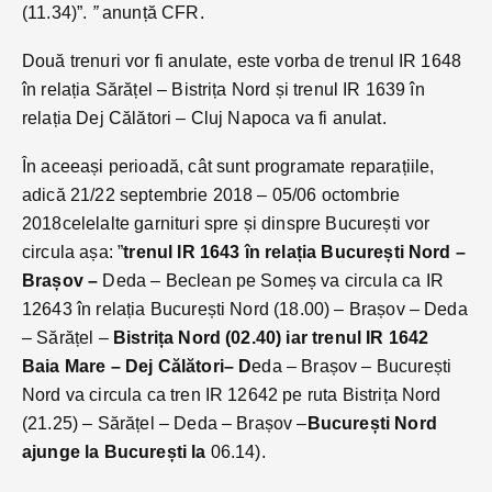
(11.34)”.
”
anunță CFR.
Două trenuri vor fi anulate, este vorba de trenul IR 1648
în relația Sărățel – Bistrița Nord și trenul IR 1639 în
relația Dej Călători – Cluj Napoca va fi anulat.
În aceeași perioadă, cât sunt programate reparațiile,
adică 21/22 septembrie 2018 – 05/06 octombrie
2018celelalte garnituri spre și dinspre București vor
circula așa: ”
trenul IR 1643 în relația București Nord –
Brașov –
Deda – Beclean pe Someș va circula ca IR
12643 în relația București Nord (18.00) – Brașov – Deda
– Sărățel –
Bistrița Nord (02.40) iar trenul IR 1642
Baia Mare – Dej Călători– D
eda – Brașov – București
Nord va circula ca tren IR 12642 pe ruta Bistrița Nord
(21.25) – Sărățel – Deda – Brașov –
București Nord
ajunge la București la
06.14).