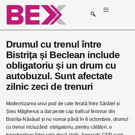
Drumul cu trenul între
Bistrița și Beclean include
obligatoriu și un drum cu
autobuzul. Sunt afectate
zilnic zeci de trenuri
Modernizarea unui pod de cale ferată între Sărățel și
Șieu Măgheruș a dat peste cap traficul feroviar din
Bistrița-Năsăud și nu numai până în 6 octombrie, drumul
cu trenul incluzând obligatoriu, pentru călători, o
transbordare între cele două stații. Angajații CFR sunt