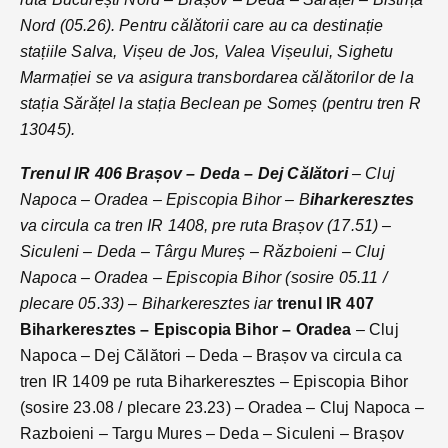
Nord (05.26). Pentru călătorii care au ca destinație
stațiile Salva, Vișeu de Jos, Valea Vișeului, Sighetu
Marmației se va asigura transbordarea călătorilor de la
stația Sărățel la stația Beclean pe Someș (pentru tren R
13045).
Trenul IR 406 Brașov – Deda – Dej Călători
– Cluj
Napoca – Oradea – Episcopia Bihor – B
iharkeresztes
va circula ca tren IR 1408, pre ruta Brașov (17.51) –
Siculeni – Deda – Târgu Mureș – Războieni – Cluj
Napoca – Oradea – Episcopia Bihor (sosire 05.11 /
plecare 05.33) – Biharkeresztes iar
trenul IR 407
Biharkeresztes – Episcopia Bihor – Oradea
– Cluj
Napoca – Dej Călători – Deda – Brașov va circula ca
tren IR 1409 pe ruta Biharkeresztes – Episcopia Bihor
(sosire 23.08 / plecare 23.23) – Oradea – Cluj Napoca –
Razboieni – Targu Mures – Deda – Siculeni – Brașov