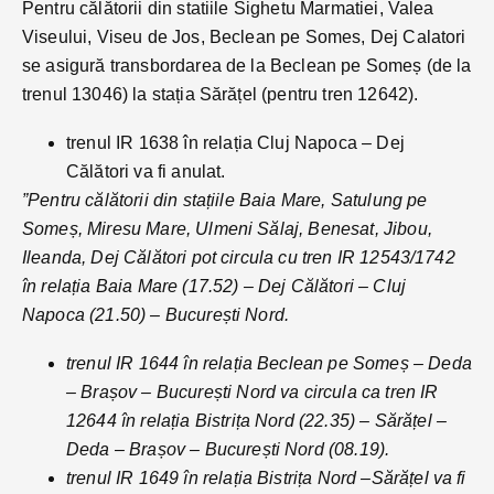
Pentru călătorii din statiile Sighetu Marmatiei, Valea
Viseului, Viseu de Jos, Beclean pe Somes, Dej Calatori
se asigură transbordarea de la Beclean pe Someș (de la
trenul 13046) la stația Sărățel (pentru tren 12642).
trenul IR 1638 în relația Cluj Napoca – Dej
Călători va fi anulat.
”Pentru călătorii din stațiile Baia Mare, Satulung pe
Someș, Miresu Mare, Ulmeni Sălaj, Benesat, Jibou,
Ileanda, Dej Călători pot circula cu tren IR 12543/1742
în relația Baia Mare (17.52) – Dej Călători – Cluj
Napoca (21.50) – București Nord.
trenul IR 1644 în relația Beclean pe Someș – Deda
– Brașov – București Nord va circula ca tren IR
12644 în relația Bistrița Nord (22.35) – Sărățel –
Deda – Brașov – București Nord (08.19).
trenul IR 1649 în relația Bistrița Nord –Sărățel va fi