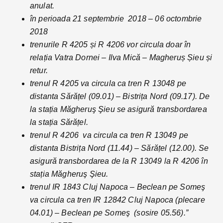
anulat.
în perioada 21 septembrie 2018 – 06 octombrie
2018
trenurile R 4205 și R 4206 vor circula doar în
relația Vatra Dornei – Ilva Mică – Magheruș Șieu și
retur.
trenul R 4205 va circula ca tren R 13048 pe
distanta Sărățel (09.01) – Bistrița Nord (09.17). De
la stația Măgheruş Şieu se asigură transbordarea
la stația Sărățel.
trenul R 4206 va circula ca tren R 13049 pe
distanta Bistrița Nord (11.44) – Sărățel (12.00). Se
asigură transbordarea de la R 13049 la R 4206 în
stația Măgheruş Şieu.
trenul IR 1843 Cluj Napoca – Beclean pe Someş
va circula ca tren IR 12842 Cluj Napoca (plecare
04.01) – Beclean pe Someş (sosire 05.56).”