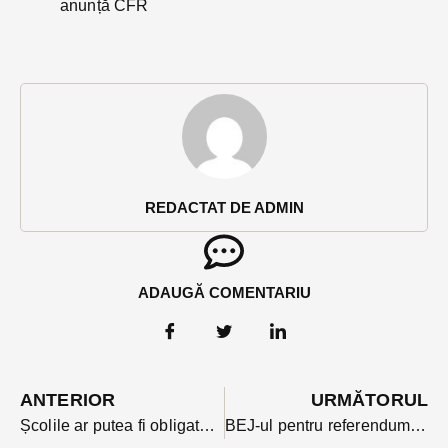
anunță CFR
REDACTAT DE ADMIN
ADAUGĂ COMENTARIU
ANTERIOR
URMĂTORUL
Școlile ar putea fi obligate să asigure elevilor dulapuri individuale pentru manuale și rechizite. Un proiect de lege e în dezbaterea parlamentarilor
BEJ-ul pentru referendum s-a format pe repede înainte