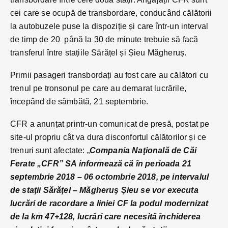
cei care se ocupă de transbordare, conducând călătorii
la autobuzele puse la dispoziție și care într-un interval
de timp de 20 până la 30 de minute trebuie să facă
transferul între stațiile Sărățel și Șieu Măgheruș.
Primii pasageri transbordați au fost care au călători cu
trenul pe tronsonul pe care au demarat lucrările,
începând de sâmbătă, 21 septembrie.
CFR a anunțat printr-un comunicat de presă, postat pe
site-ul propriu cât va dura disconfortul călătorilor și ce
trenuri sunt afectate: „
Compania Naţională de Căi
Ferate „CFR” SA informează că în perioada 21
septembrie 2018 – 06 octombrie 2018, pe intervalul
de staţii Sărăţel – Măgheruş Şieu se vor executa
lucrări de racordare a liniei CF la podul modernizat
de la km 47+128, lucrări care necesită închiderea