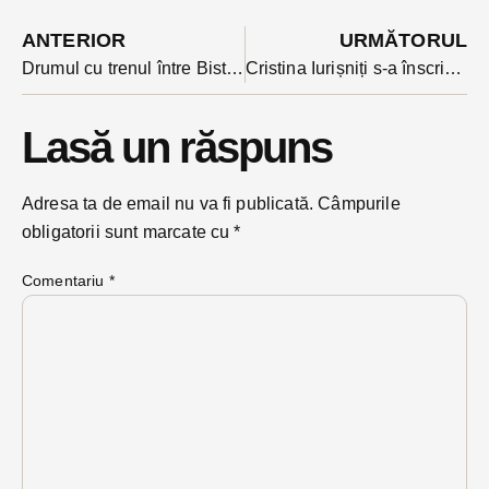
ANTERIOR
URMĂTORUL
Drumul cu trenul între Bistrița și Beclean include obligatoriu și un drum cu autobuzul. Sunt afectate zilnic zeci de trenuri
Cristina Iurișniți s-a înscris în cursa internă pentru un loc pe lista USR la europarlamentare. Sunt 70 de candidați
Lasă un răspuns
Adresa ta de email nu va fi publicată.
Câmpurile
obligatorii sunt marcate cu
*
Comentariu
*