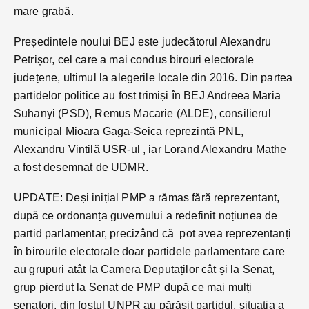
mare grabă.
Președintele noului BEJ este judecătorul Alexandru
Petrișor, cel care a mai condus birouri electorale
județene, ultimul la alegerile locale din 2016. Din partea
partidelor politice au fost trimiși în BEJ Andreea Maria
Suhanyi (PSD), Remus Macarie (ALDE), consilierul
municipal Mioara Gaga-Seica reprezintă PNL,
Alexandru Vintilă USR-ul , iar Lorand Alexandru Mathe
a fost desemnat de UDMR.
UPDATE: Deși inițial PMP a rămas fără reprezentant,
după ce ordonanța guvernului a redefinit noțiunea de
partid parlamentar, precizând că pot avea reprezentanți
în birourile electorale doar partidele parlamentare care
au grupuri atât la Camera Deputaților cât și la Senat,
grup pierdut la Senat de PMP după ce mai mulți
senatori, din fostul UNPR au părăsit partidul, situația a