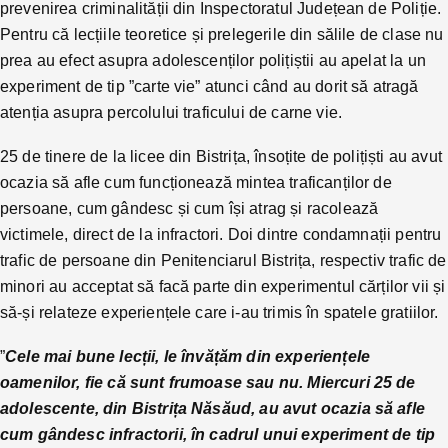
prevenirea criminalității din Inspectoratul Județean de Poliție.
Pentru că lecțiile teoretice și prelegerile din sălile de clase nu
prea au efect asupra adolescenților polițiștii au apelat la un
experiment de tip ”carte vie” atunci când au dorit să atragă
atenția asupra percolului traficului de carne vie.
25 de tinere de la licee din Bistrița, însoțite de polițiști au avut
ocazia să afle cum funcționează mintea traficanților de
persoane, cum gândesc și cum își atrag și racolează
victimele, direct de la infractori. Doi dintre condamnații pentru
trafic de persoane din Penitenciarul Bistrița, respectiv trafic de
minori au acceptat să facă parte din experimentul cărților vii și
să-și relateze experiențele care i-au trimis în spatele gratiilor.
”
Cele mai bune lecții, le învățăm din experiențele
oamenilor, fie că sunt frumoase sau nu. Miercuri 25 de
adolescente, din Bistrița Năsăud, au avut ocazia să af
le
cum gândesc infractorii, în cadrul unui experiment de tip