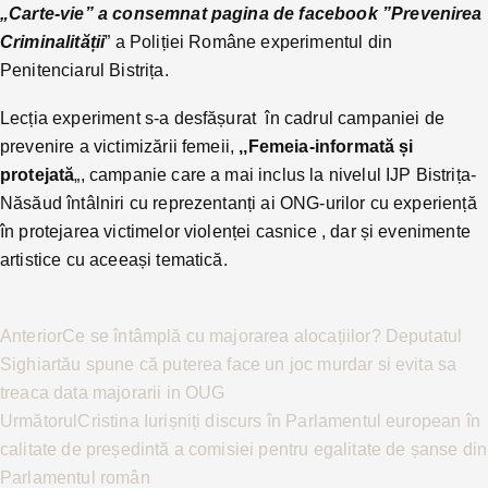
„Carte-vie” a consemnat pagina de facebook ”Prevenirea
Criminalității
” a Poliției Române experimentul din
Penitenciarul Bistrița.
Lecția experiment s-a desfășurat în cadrul campaniei de
prevenire a victimizării femeii,
,,Femeia-informată și
protejată
„, campanie care a mai inclus la nivelul IJP Bistrița-
Năsăud întâlniri cu reprezentanți ai ONG-urilor cu experiență
în protejarea victimelor violenței casnice , dar și evenimente
artistice cu aceeași tematică.
Anterior
Ce se întâmplă cu majorarea alocațiilor? Deputatul
Sighiartău spune că puterea face un joc murdar si evita sa
treaca data majorarii in OUG
Următorul
Cristina Iurișniți discurs în Parlamentul european în
calitate de președintă a comisiei pentru egalitate de șanse din
Parlamentul român